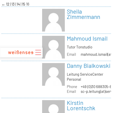
zum
←
12
13
14
15
16
Inhalt
Sheila
Zimmermann
Mahmoud Ismail
Tutor Tonstudio
Email
mahmoud.ismail(at)
Danny Bialkowski
Leitung ServiceCenter
Personal
Phone
+49 (0)30 688305-8
Email
sc-p.leitung(at)ser
Kirstin
Lorentschk