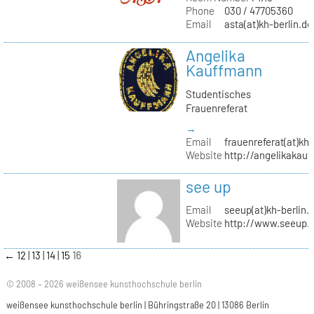
Phone
030 / 47705360
Email
asta(at)kh-berlin.de
Angelika
Kauffmann
Studentisches
Frauenreferat
→
Email
frauenreferat(at)kh-
Website
http://angelikakau
see up
Email
seeup(at)kh-berlin.
Website
http://www.seeup.
←
12
13
14
15
16
© 2008 – 2026 weißensee kunsthochschule berlin
weißensee kunsthochschule berlin | Bühringstraße 20 | 13086 Berlin