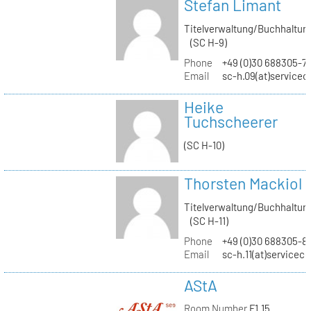
Stefan Limant
Titelverwaltung/Buchhaltun
(SC H-9)
Phone
+49 (0)30 688305-7
Email
sc-h.09(at)servicec
Heike
Tuchscheerer
(SC H-10)
Thorsten Mackiol
Titelverwaltung/Buchhaltun
(SC H-11)
Phone
+49 (0)30 688305-8
Email
sc-h.11(at)servicec
AStA
Room Number
F1.15