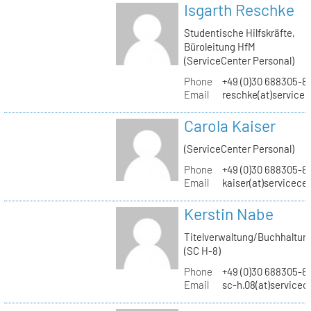
Isgarth Reschke
Studentische Hilfskräfte,
Büroleitung HfM
(ServiceCenter Personal)
Phone
+49 (0)30 688305-8
Email
reschke(at)service
Carola Kaiser
(ServiceCenter Personal)
Phone
+49 (0)30 688305-8
Email
kaiser(at)servicece
Kerstin Nabe
Titelverwaltung/Buchhaltun
(SC H-8)
Phone
+49 (0)30 688305-8
Email
sc-h.08(at)servicec