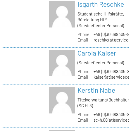
Isgarth Reschke
Studentische Hilfskräfte,
Büroleitung HfM
(ServiceCenter Personal)
Phone
+49 (0)30 688305-8
Email
reschke(at)service
Carola Kaiser
(ServiceCenter Personal)
Phone
+49 (0)30 688305-8
Email
kaiser(at)servicece
Kerstin Nabe
Titelverwaltung/Buchhaltun
(SC H-8)
Phone
+49 (0)30 688305-8
Email
sc-h.08(at)servicec