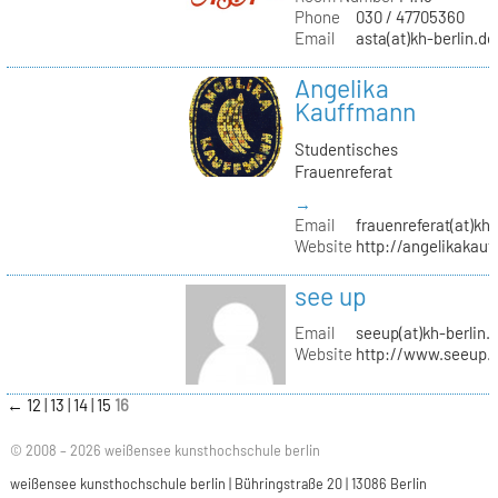
Phone
030 / 47705360
Email
asta(at)kh-berlin.de
Angelika
Kauffmann
Studentisches
Frauenreferat
→
Email
frauenreferat(at)kh-
Website
http://angelikakau
see up
Email
seeup(at)kh-berlin.
Website
http://www.seeup.
←
12
13
14
15
16
© 2008 – 2026 weißensee kunsthochschule berlin
weißensee kunsthochschule berlin | Bühringstraße 20 | 13086 Berlin