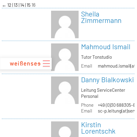
zum
←
12
13
14
15
16
Inhalt
Sheila
Zimmermann
Mahmoud Ismail
Tutor Tonstudio
Email
mahmoud.ismail(at)
Danny Bialkowski
Leitung ServiceCenter
Personal
Phone
+49 (0)30 688305-8
Email
sc-p.leitung(at)ser
Kirstin
Lorentschk