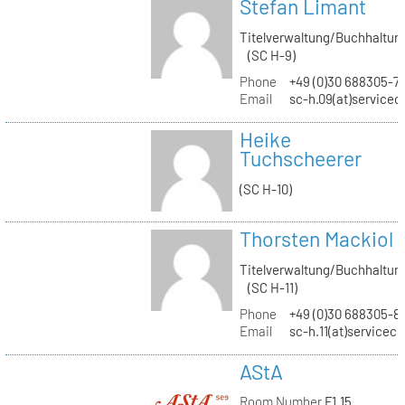
Stefan Limant
Titelverwaltung/Buchhaltun
(SC H-9)
Phone
+49 (0)30 688305-7
Email
sc-h.09(at)servicec
Heike
Tuchscheerer
(SC H-10)
Thorsten Mackiol
Titelverwaltung/Buchhaltun
(SC H-11)
Phone
+49 (0)30 688305-8
Email
sc-h.11(at)servicec
AStA
Room Number
F1.15