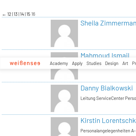
zum
Inhalt
←
12
13
14
15
16
Sheila Zimmerma
Mahmoud Ismail
Academy
Apply
Studies
Design
Art
P
Tutor Tonstudio
Danny Bialkowski
Leitung ServiceCenter Perso
Kirstin Lorentschk
Personalangelegenheiten A-