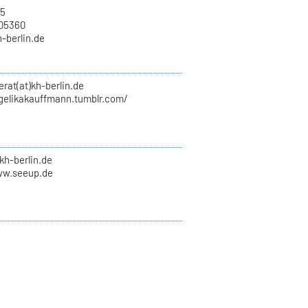
15
705360
h-berlin.de
erat(at)kh-berlin.de
ngelikakauffmann.tumblr.com/
kh-berlin.de
ww.seeup.de