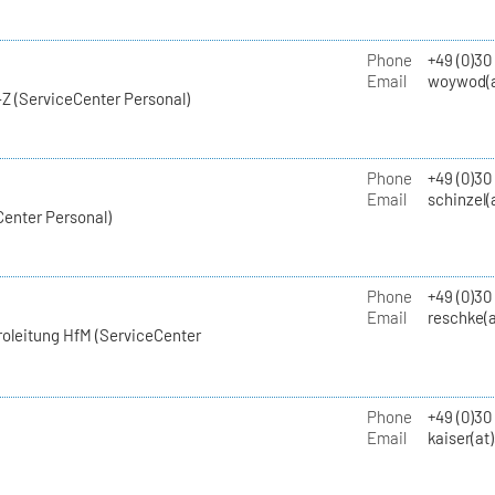
Phone
+49 (0)30
Email
woywod(a
Z (ServiceCenter Personal)
Phone
+49 (0)30
Email
schinzel(
Center Personal)
Phone
+49 (0)3
Email
reschke(a
roleitung HfM (ServiceCenter
Phone
+49 (0)30
Email
kaiser(at