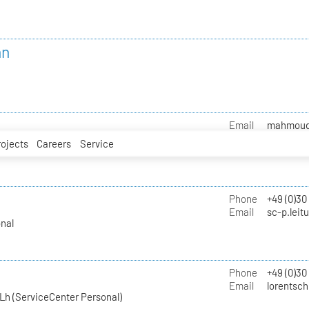
nn
Email
mahmoud.i
rojects
Careers
Service
Phone
+49 (0)30
Email
sc-p.leit
nal
Phone
+49 (0)30
Email
lorentsch
Lh (ServiceCenter Personal)