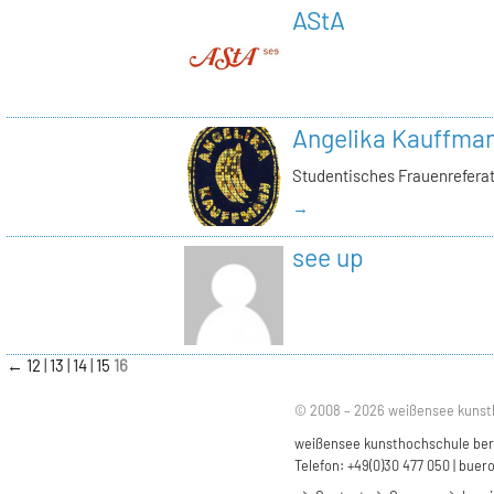
AStA
Angelika Kauffma
Studentisches Frauenrefera
→
see up
←
12
13
14
15
16
© 2008 – 2026 weißensee kunst
weißensee kunsthochschule berli
Telefon: +49(0)30 477 050 |
buero