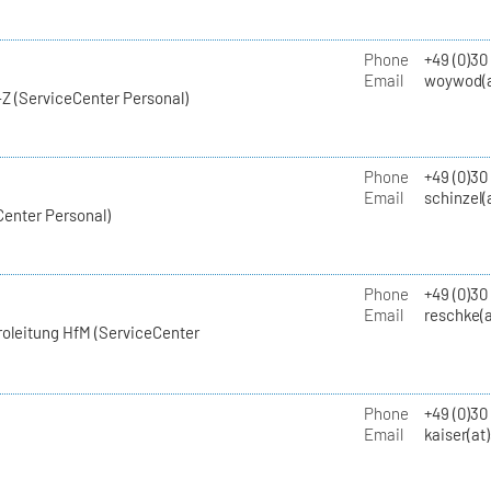
Phone
+49 (0)30
Email
woywod(a
Z (ServiceCenter Personal)
Phone
+49 (0)30
Email
schinzel(
Center Personal)
Phone
+49 (0)3
Email
reschke(a
roleitung HfM (ServiceCenter
Phone
+49 (0)30
Email
kaiser(at