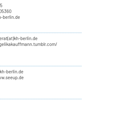
15
705360
h-berlin.de
erat(at)kh-berlin.de
ngelikakauffmann.tumblr.com/
kh-berlin.de
ww.seeup.de