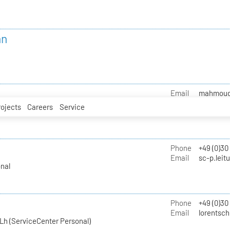
nn
Email
mahmoud.i
rojects
Careers
Service
Phone
+49 (0)30
Email
sc-p.leit
nal
Phone
+49 (0)30
Email
lorentsch
Lh (ServiceCenter Personal)