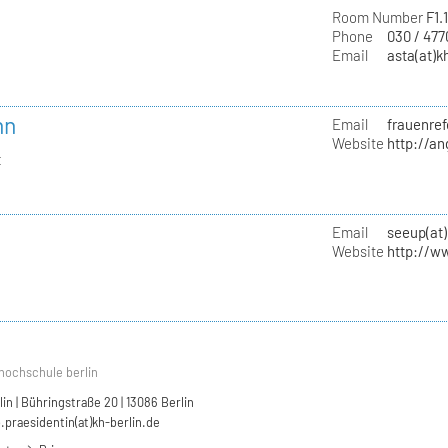
Room Number
F1.
Phone
030 / 47
Email
asta(at)k
nn
Email
frauenref
Website
http://a
t
Email
seeup(at)
Website
http://w
hochschule berlin
n | Bühringstraße 20 | 13086 Berlin
.praesidentin(at)kh-berlin.de