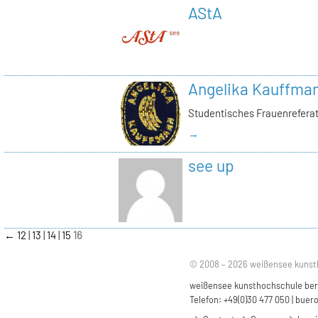
AStA
Angelika Kauffma
Studentisches Frauenrefera
→
see up
←
12
13
14
15
16
© 2008 – 2026 weißensee kunst
weißensee kunsthochschule berli
Telefon: +49(0)30 477 050 |
buero