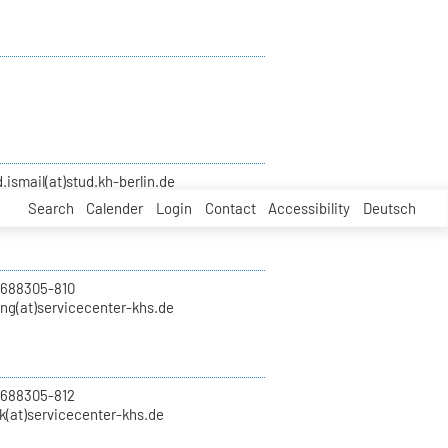
smail(at)stud.kh-berlin.de
Search
Calender
Login
Contact
Accessibility
Deutsch
 688305-810
ung(at)servicecenter-khs.de
 688305-812
k(at)servicecenter-khs.de