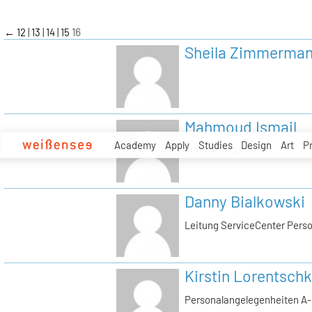
zum
Inhalt
←
12
13
14
15
16
Sheila Zimmerma
Mahmoud Ismail
Academy
Apply
Studies
Design
Art
P
Tutor Tonstudio
Danny Bialkowski
Leitung ServiceCenter Perso
Kirstin Lorentschk
Personalangelegenheiten A-