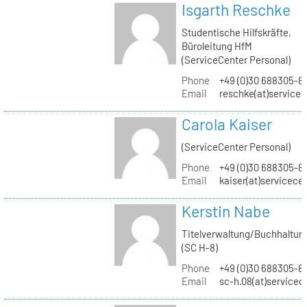
Isgarth Reschke
Studentische Hilfskräfte,
Büroleitung HfM
(ServiceCenter Personal)
Phone
+49 (0)30 688305-8
Email
reschke(at)service
Carola Kaiser
(ServiceCenter Personal)
Phone
+49 (0)30 688305-8
Email
kaiser(at)servicece
Kerstin Nabe
Titelverwaltung/Buchhaltun
(SC H-8)
Phone
+49 (0)30 688305-8
Email
sc-h.08(at)servicec