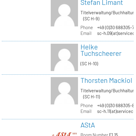
Stefan Limant
Titelverwaltung/Buchhaltun
(SC H-9)
Phone
+49 (0)30 688305-7
Email
sc-h.09(at)servicec
Heike
Tuchscheerer
(SC H-10)
Thorsten Mackiol
Titelverwaltung/Buchhaltun
(SC H-11)
Phone
+49 (0)30 688305-8
Email
sc-h.11(at)servicec
AStA
Room Number
F1.15