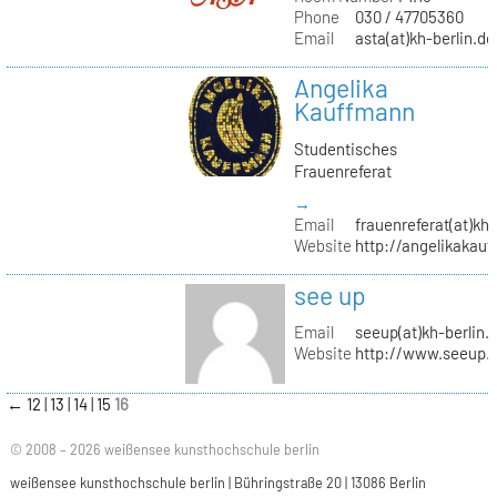
Phone
030 / 47705360
Email
asta(at)kh-berlin.de
Angelika
Kauffmann
Studentisches
Frauenreferat
→
Email
frauenreferat(at)kh-
Website
http://angelikakau
see up
Email
seeup(at)kh-berlin.
Website
http://www.seeup.
←
12
13
14
15
16
© 2008 – 2026 weißensee kunsthochschule berlin
weißensee kunsthochschule berlin | Bühringstraße 20 | 13086 Berlin