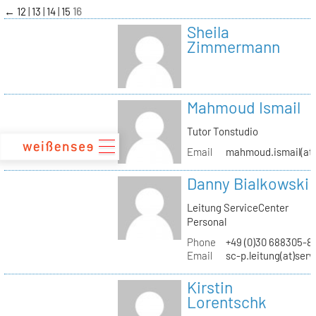
zum
←
12
13
14
15
16
Inhalt
Sheila
Zimmermann
Mahmoud Ismail
Tutor Tonstudio
Email
mahmoud.ismail(at)
Danny Bialkowski
Leitung ServiceCenter
Personal
Phone
+49 (0)30 688305-8
Email
sc-p.leitung(at)ser
Kirstin
Lorentschk