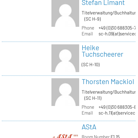
Stefan Limant
Titelverwaltung/Buchhaltun
(SC H-9)
Phone
+49 (0)30 688305-7
Email
sc-h.09(at)servicec
Heike
Tuchscheerer
(SC H-10)
Thorsten Mackiol
Titelverwaltung/Buchhaltun
(SC H-11)
Phone
+49 (0)30 688305-8
Email
sc-h.11(at)servicec
AStA
Room Number
F1.15