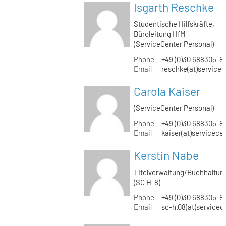
Isgarth Reschke
Studentische Hilfskräfte,
Büroleitung HfM
(ServiceCenter Personal)
Phone
+49 (0)30 688305-8
Email
reschke(at)service
Carola Kaiser
(ServiceCenter Personal)
Phone
+49 (0)30 688305-8
Email
kaiser(at)servicece
Kerstin Nabe
Titelverwaltung/Buchhaltun
(SC H-8)
Phone
+49 (0)30 688305-8
Email
sc-h.08(at)servicec