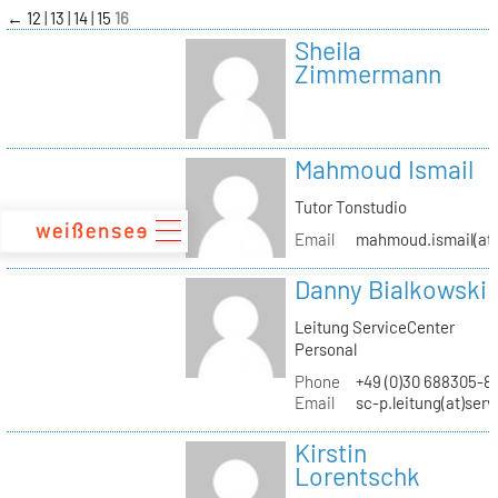
zum
←
12
13
14
15
16
Inhalt
Sheila
Zimmermann
Mahmoud Ismail
Tutor Tonstudio
Email
mahmoud.ismail(at)
Danny Bialkowski
Leitung ServiceCenter
Personal
Phone
+49 (0)30 688305-8
Email
sc-p.leitung(at)ser
Kirstin
Lorentschk