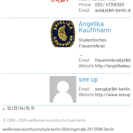
Phone
030 / 47705360
Email
asta(at)kh-berlin.de
Angelika
Kauffmann
Studentisches
Frauenreferat
→
Email
frauenreferat(at)kh-
Website
http://angelikakau
see up
Email
seeup(at)kh-berlin.
Website
http://www.seeup.
←
12
13
14
15
16
© 2008 – 2026 weißensee kunsthochschule berlin
weißensee kunsthochschule berlin | Bühringstraße 20 | 13086 Berlin