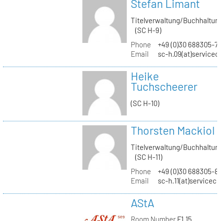
Stefan Limant
Titelverwaltung/Buchhaltun
(SC H-9)
Phone
+49 (0)30 688305-7
Email
sc-h.09(at)servicec
Heike
Tuchscheerer
(SC H-10)
Thorsten Mackiol
Titelverwaltung/Buchhaltun
(SC H-11)
Phone
+49 (0)30 688305-8
Email
sc-h.11(at)servicec
AStA
Room Number
F1.15