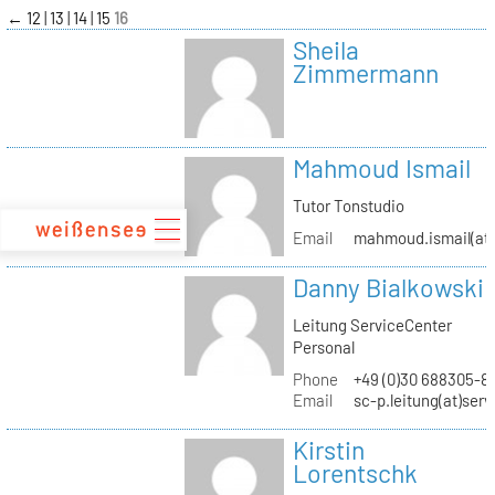
zum
←
12
13
14
15
16
Inhalt
Sheila
Zimmermann
Mahmoud Ismail
Tutor Tonstudio
Email
mahmoud.ismail(at)
Danny Bialkowski
Leitung ServiceCenter
Personal
Phone
+49 (0)30 688305-8
Email
sc-p.leitung(at)ser
Kirstin
Lorentschk