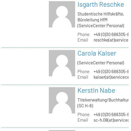
Isgarth Reschke
Studentische Hilfskräfte,
Büroleitung HfM
(ServiceCenter Personal)
Phone
+49 (0)30 688305-8
Email
reschke(at)service
Carola Kaiser
(ServiceCenter Personal)
Phone
+49 (0)30 688305-8
Email
kaiser(at)servicece
Kerstin Nabe
Titelverwaltung/Buchhaltun
(SC H-8)
Phone
+49 (0)30 688305-8
Email
sc-h.08(at)servicec