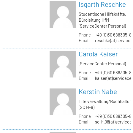
Isgarth Reschke
Studentische Hilfskräfte,
Büroleitung HfM
(ServiceCenter Personal)
Phone
+49 (0)30 688305-8
Email
reschke(at)service
Carola Kaiser
(ServiceCenter Personal)
Phone
+49 (0)30 688305-8
Email
kaiser(at)servicece
Kerstin Nabe
Titelverwaltung/Buchhaltun
(SC H-8)
Phone
+49 (0)30 688305-8
Email
sc-h.08(at)servicec