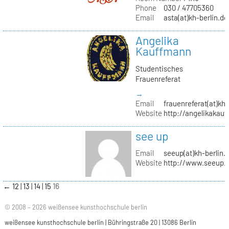
Phone
030 / 47705360
Email
asta(at)kh-berlin.de
Angelika
Kauffmann
Studentisches
Frauenreferat
→
Email
frauenreferat(at)kh-
Website
http://angelikakau
see up
Email
seeup(at)kh-berlin.
Website
http://www.seeup.
←
12
13
14
15
16
© 2008 – 2026 weißensee kunsthochschule berlin
weißensee kunsthochschule berlin | Bühringstraße 20 | 13086 Berlin