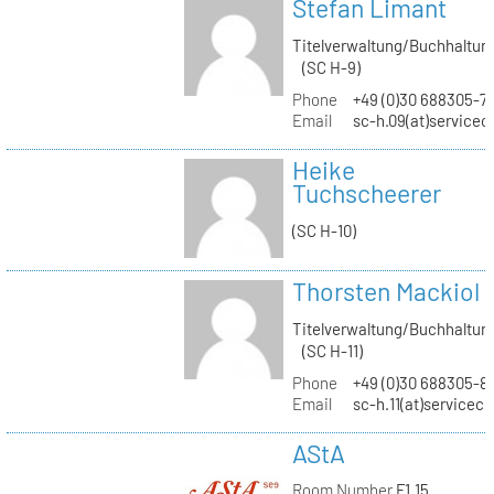
Stefan Limant
Titelverwaltung/Buchhaltun
(SC H-9)
Phone
+49 (0)30 688305-7
Email
sc-h.09(at)servicec
Heike
Tuchscheerer
(SC H-10)
Thorsten Mackiol
Titelverwaltung/Buchhaltun
(SC H-11)
Phone
+49 (0)30 688305-8
Email
sc-h.11(at)servicec
AStA
Room Number
F1.15