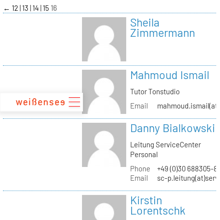
zum
←
12
13
14
15
16
Inhalt
Sheila
Zimmermann
Mahmoud Ismail
Tutor Tonstudio
Email
mahmoud.ismail(at)
Danny Bialkowski
Leitung ServiceCenter
Personal
Phone
+49 (0)30 688305-8
Email
sc-p.leitung(at)ser
Kirstin
Lorentschk