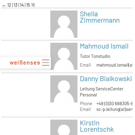
zum
←
12
13
14
15
16
Inhalt
Sheila
Zimmermann
Mahmoud Ismail
Tutor Tonstudio
Email
mahmoud.ismail(at)
Danny Bialkowski
Leitung ServiceCenter
Personal
Phone
+49 (0)30 688305-8
Email
sc-p.leitung(at)ser
Kirstin
Lorentschk