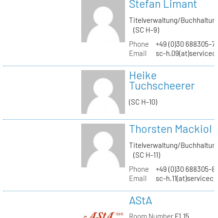
Stefan Limant
Titelverwaltung/Buchhaltun
(SC H-9)
Phone
+49 (0)30 688305-7
Email
sc-h.09(at)servicec
Heike
Tuchscheerer
(SC H-10)
Thorsten Mackiol
Titelverwaltung/Buchhaltun
(SC H-11)
Phone
+49 (0)30 688305-8
Email
sc-h.11(at)servicec
AStA
Room Number
F1.15