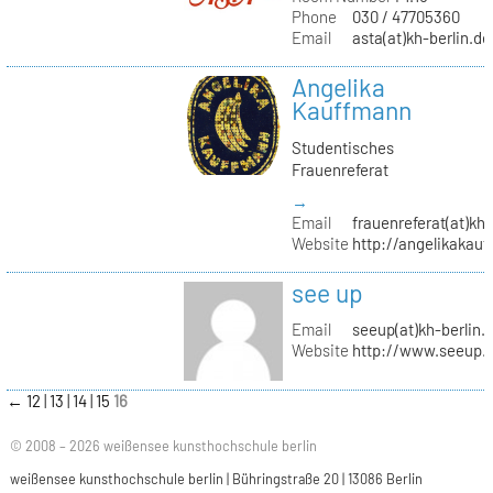
Phone
030 / 47705360
Email
asta(at)kh-berlin.de
Angelika
Kauffmann
Studentisches
Frauenreferat
→
Email
frauenreferat(at)kh-
Website
http://angelikakau
see up
Email
seeup(at)kh-berlin.
Website
http://www.seeup.
←
12
13
14
15
16
© 2008 – 2026 weißensee kunsthochschule berlin
weißensee kunsthochschule berlin | Bühringstraße 20 | 13086 Berlin