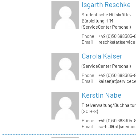
Isgarth Reschke
Studentische Hilfskräfte,
Büroleitung HfM
(ServiceCenter Personal)
Phone
+49 (0)30 688305-8
Email
reschke(at)service
Carola Kaiser
(ServiceCenter Personal)
Phone
+49 (0)30 688305-8
Email
kaiser(at)servicece
Kerstin Nabe
Titelverwaltung/Buchhaltun
(SC H-8)
Phone
+49 (0)30 688305-8
Email
sc-h.08(at)servicec