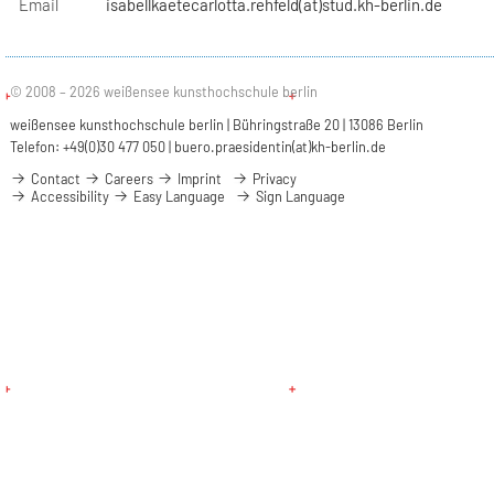
Email
isabellkaetecarlotta.rehfeld(at)stud.kh-berlin.de
© 2008 – 2026 weißensee kunsthochschule berlin
weißensee kunsthochschule berlin | Bühringstraße 20 | 13086 Berlin
Telefon: +49(0)30 477 050 |
buero.praesidentin(at)kh-berlin.de
Contact
Careers
Imprint
Privacy
Accessibility
Easy Language
Sign Language