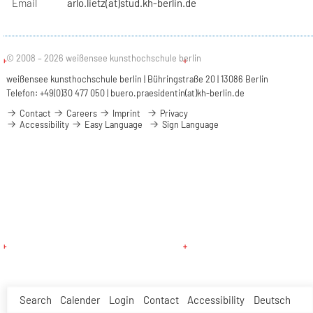
Email
arlo.lietz(at)stud.kh-berlin.de
© 2008 – 2026 weißensee kunsthochschule berlin
weißensee kunsthochschule berlin | Bühringstraße 20 | 13086 Berlin
Telefon: +49(0)30 477 050 |
buero.praesidentin(at)kh-berlin.de
Contact
Careers
Imprint
Privacy
Accessibility
Easy Language
Sign Language
Search
Calender
Login
Contact
Accessibility
Deutsch