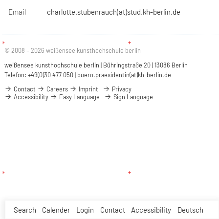
Email
charlotte.stubenrauch(at)stud.kh-berlin.de
© 2008 – 2026 weißensee kunsthochschule berlin
weißensee kunsthochschule berlin | Bühringstraße 20 | 13086 Berlin
Telefon: +49(0)30 477 050 |
buero.praesidentin(at)kh-berlin.de
Contact
Careers
Imprint
Privacy
Accessibility
Easy Language
Sign Language
Search
Calender
Login
Contact
Accessibility
Deutsch