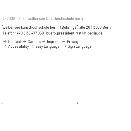
© 2008 – 2026 weißensee kunsthochschule berlin
weißensee kunsthochschule berlin | Bühringstraße 20 | 13086 Berlin
Telefon: +49(0)30 477 050 |
buero.praesidentin(at)kh-berlin.de
Contact
Careers
Imprint
Privacy
Accessibility
Easy Language
Sign Language