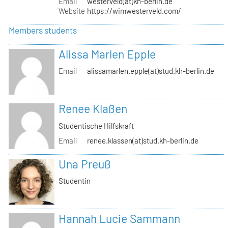
Email
westerveld(at)kh-berlin.de
Website
https://wimwesterveld.com/
Members students
Alissa Marlen Epple
Email
alissamarlen.epple(at)stud.kh-berlin.de
Renee Klaßen
Studentische Hilfskraft
Email
renee.klassen(at)stud.kh-berlin.de
Una Preuß
Studentin
Hannah Lucie Sammann