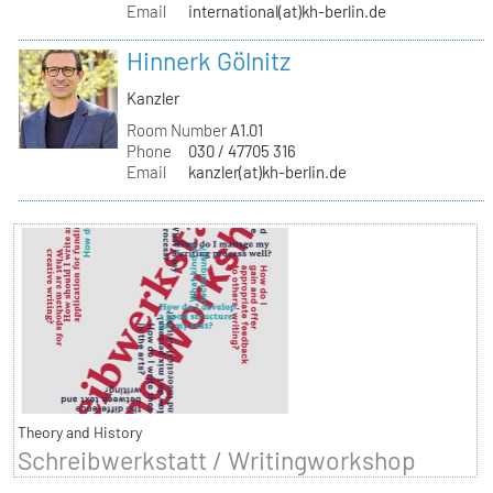
Email
international(at)kh-berlin.de
Hinnerk Gölnitz
Kanzler
Room Number
A1.01
Phone
030 / 47705 316
Email
kanzler(at)kh-berlin.de
Theory and History
Schreibwerkstatt / Writingworkshop