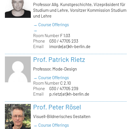
Professor Allg. Kunstgeschichte, Vizepräsident für
Studium und Lehre, Vorsitzer Kommission Studium
und Lehre
→ Course Offerings
→
Room Number
F 1.03
Phone
030 / 47705 233
Email
imorde(at)kh-berlin.de
Prof. Patrick Rietz
Professor, Mode-Design
→ Course Offerings
Room Number
C 2.10
Phone
030 / 47705 239
Email
p.rietz(at)kh-berlin.de
Prof. Peter Rösel
Visuell-Bildnerisches Gestalten
→ Course Offerings