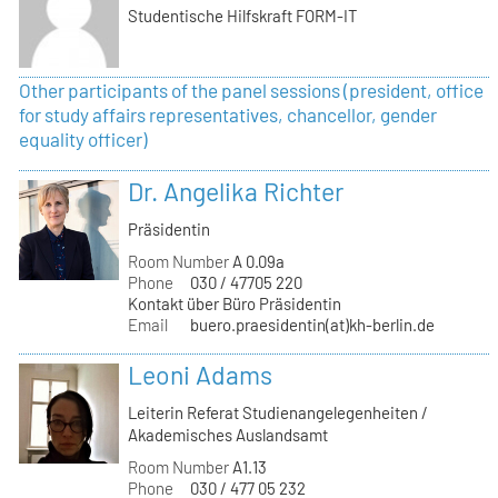
Studentische Hilfskraft FORM-IT
Other participants of the panel sessions (president, office
for study affairs representatives, chancellor, gender
equality officer)
Dr. Angelika Richter
Präsidentin
Room Number
A 0.09a
Phone
030 / 47705 220
Kontakt über Büro Präsidentin
Email
buero.praesidentin(at)kh-berlin.de
Leoni Adams
Leiterin Referat Studienangelegenheiten /
Akademisches Auslandsamt
Room Number
A1.13
Phone
030 / 477 05 232