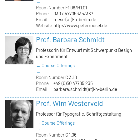
→
Room Number
F1.06/H1.01
Phone
030 / 47705335/387
Email
roesel(at)kh-berlin.de
Website
http://www.peterroesel.de
Prof. Barbara Schmidt
Professorin für Entwurf mit Schwerpunkt Design
und Experiment
→ Course Offerings
→
Room Number
C 3.10
Phone
+49 (0)30 47705 235
Email
barbara.schmidt(at)kh-berlin.de
Prof. Wim Westerveld
Professor für Typografie, Schriftgestaltung
→ Course Offerings
→
Room Number
C 1.06