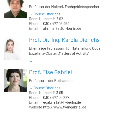
Professor der Malerei, Fachgebietssprecher
→ Course Offerings
Room Number
M 2.02
Phone
030 / 477 05 454
Email
ahriman(at)kh-berlin.de
Prof. Dr.-Ing. Karola Dierichs
Ehemalige Professorin für Material und Code,
Exzellenz-Cluster „Matters of Activity“
→
Prof. Else Gabriel
Professorin der Bildhauerei
→ Course Offerings
Room Number
M 3.05
Phone
030 / 477 05 227
Email
egabriel(at)kh-berlin.de
Website
http://www.twingabriel.de