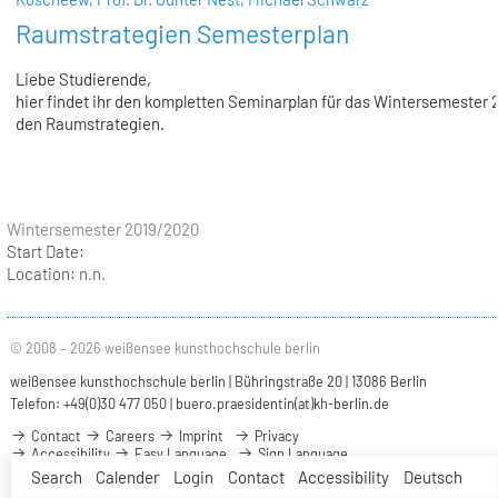
Raumstrategien Semesterplan
Liebe Studierende,
hier findet ihr den kompletten Seminarplan für das Wintersemester 
den Raumstrategien.
Wintersemester 2019/2020
Start Date:
Location:
n.n.
© 2008 – 2026 weißensee kunsthochschule berlin
weißensee kunsthochschule berlin | Bühringstraße 20 | 13086 Berlin
Telefon: +49(0)30 477 050 |
buero.praesidentin(at)kh-berlin.de
Contact
Careers
Imprint
Privacy
Accessibility
Easy Language
Sign Language
Search
Calender
Login
Contact
Accessibility
Deutsch