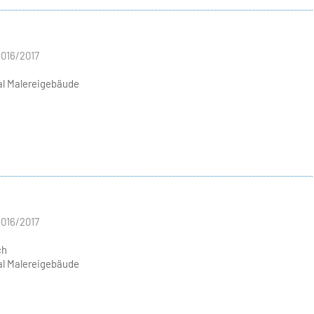
016/2017
l Malereigebäude
016/2017
ch
l Malereigebäude