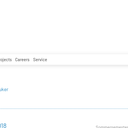
rojects
Careers
Service
uker
018
Sommersemester