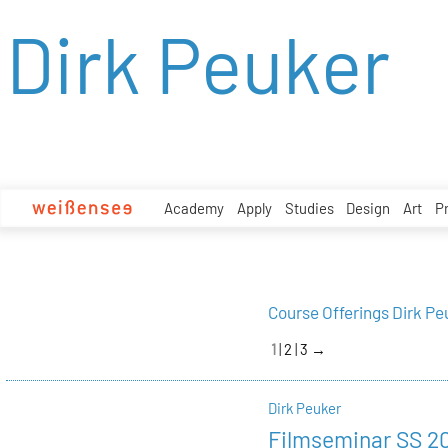
zum
Dirk Peuker
Inhalt
Academy
Apply
Studies
Design
Art
P
Course Offerings Dirk Pe
1
2
3
→
Dirk Peuker
Filmseminar SS 2