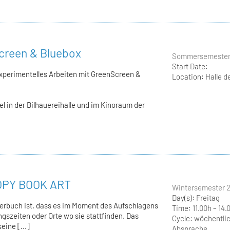
creen & Bluebox
Sommersemester
Start Date:
perimentelles Arbeiten mit GreenScreen &
Location:
Halle d
el in der Bilhauereihalle und im Kinoraum der
COPY BOOK ART
Wintersemester 
Day(s):
Freitag
erbuch ist, dass es im Moment des Aufschlagens
Time:
11.00h – 14.
ngszeiten oder Orte wo sie stattfinden. Das
Cycle:
wöchentlic
eine [...]
Absprache