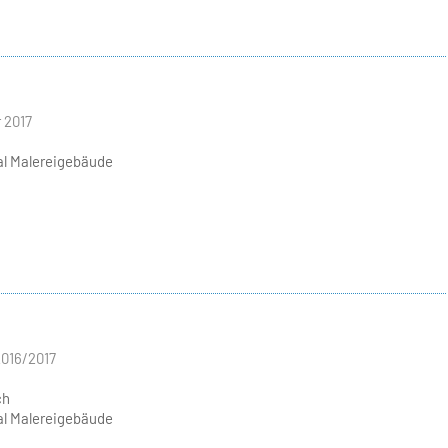
 2017
l Malereigebäude
016/2017
ch
l Malereigebäude