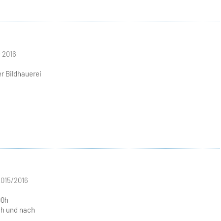
 2016
er Bildhauerei
2015/2016
00h
h und nach