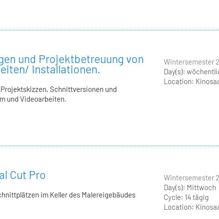
gen und Projektbetreuung von
Wintersemester 2
iten/ Installationen.
Day(s):
wöchentli
Location:
Kinosaa
rojektskizzen, Schnittversionen und
lm und Videoarbeiten.
al Cut Pro
Wintersemester 2
Day(s):
Mittwoch
Schnittplätzen im Keller des Malereigebäudes
Cycle:
14 tägig
Location:
Kinosaa