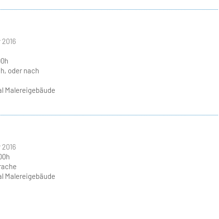
 2016
00h
h, oder nach
l Malereigebäude
 2016
.00h
rache
l Malereigebäude