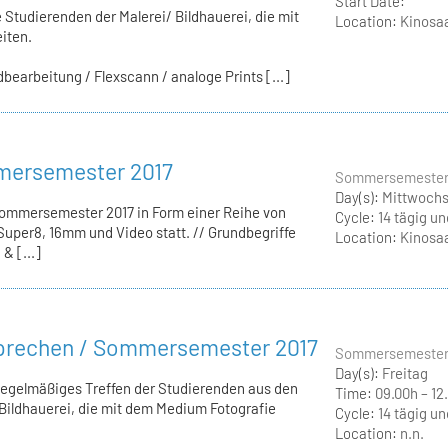
Start Date:
e Studierenden der Malerei/ Bildhauerei, die mit
Location:
Kinosaa
iten.
bearbeitung / Flexscann / analoge Prints [...]
mersemester 2017
Sommersemester
Day(s):
Mittwoch
Sommersemester 2017 in Form einer Reihe von
Cycle:
14 tägig u
uper8, 16mm und Video statt. // Grundbegriffe
Location:
Kinosaa
& [...]
sprechen / Sommersemester 2017
Sommersemester
Day(s):
Freitag
Regelmäßiges Treffen der Studierenden aus den
Time:
09.00h – 12
Bildhauerei, die mit dem Medium Fotografie
Cycle:
14 tägig u
Location:
n.n.