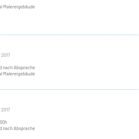
l Malereigebäude
 2017
s
nd nach Absprache
l Malereigebäude
 2017
.00h
nd nach Absprache