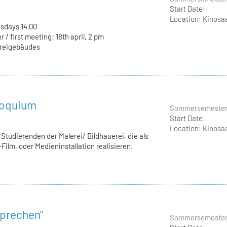
Start Date:
Location:
Kinosaa
sdays 14.00
hr / first meeting: 18th april, 2 pm
ereigebäudes
loquium
Sommersemester
Start Date:
Location:
Kinosaa
 Studierenden der Malerei/ Bildhauerei, die als
Film, oder Medieninstallation realisieren.
sprechen"
Sommersemester