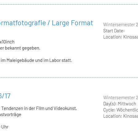
rmatfotografie / Large Format
Wintersemester 2
Start Date:
Location:
Kinosaa
x10inch
er bekannt gegeben.
 im Maleigebäude und im Labor statt.
6/17
Wintersemester 2
Day(s):
Mittwoch
 Tendenzen in der Film und Videokunst,
Cycle:
Wöchentli
stvorträge
Location:
Kinosaa
0 Uhr