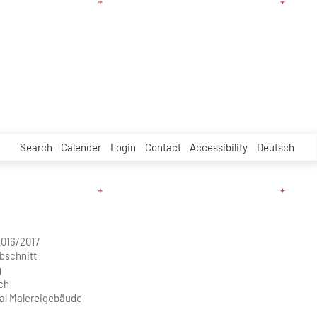
Search
Calender
Login
Contact
Accessibility
Deutsch
016/2017
abschnitt
g
ch
al Malereigebäude