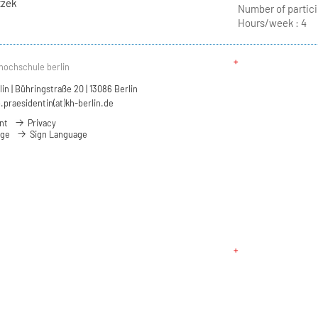
tzek
Number of partici
Hours/week :
4
hochschule berlin
n | Bühringstraße 20 | 13086 Berlin
.praesidentin(at)kh-berlin.de
nt
Privacy
age
Sign Language