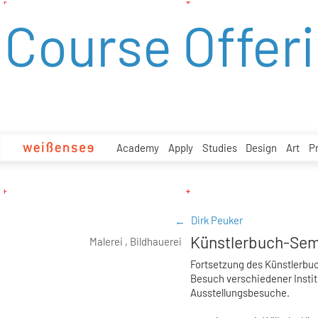
zum
Course Offer
Inhalt
Academy
Apply
Studies
Design
Art
P
Dirk Peuker
Künstlerbuch-Semi
Malerei , Bildhauerei
Fortsetzung des Künstlerbu
Besuch verschiedener Insti
Ausstellungsbesuche.