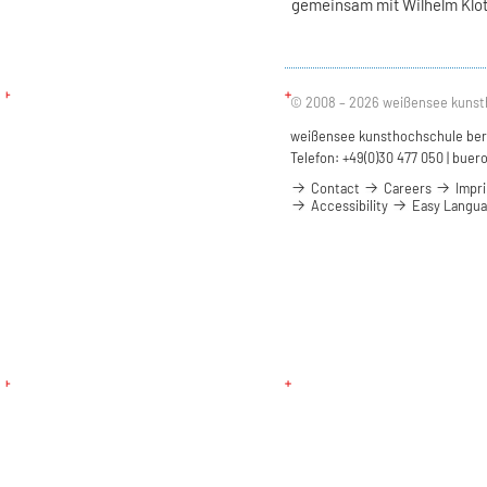
gemeinsam mit Wilhelm Klo
© 2008 – 2026 weißensee kunst
weißensee kunsthochschule berli
Telefon: +49(0)30 477 050 |
buero
Contact
Careers
Impri
Accessibility
Easy Langu