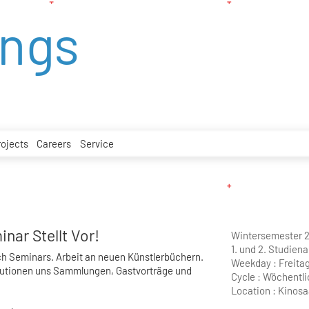
ings
rojects
Careers
Service
nar Stellt Vor!
Wintersemester 2
1. und 2. Studien
ch Seminars. Arbeit an neuen Künstlerbüchern.
Weekday :
Freita
tutionen uns Sammlungen, Gastvorträge und
Cycle :
Wöchentli
Location :
Kinosa