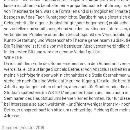
lassen möchten. Es beinhaltet eine propädeutische Einführung ins 
von Theoriearbeiten, was die Formalien und die (möglichen) Inhalte b
bezogen auf das Fach Kunstgeschichte. Darüberhinaus bietet sich d
Gelegenheit, die eigene (beabsichtigte oder begonnene) praktische 
vorzustellen und somit, ausgehend von den praktischen Interessen, 
verbundenen Probleme unter dem Gesichtspunkt der Verschränkung
Kunst/Gestaltung und Wissenschaft/Theorie gemeinsam zu diskutie
Die Teilnahme ist für die von mir betreuten Absolventen verbindlich!
In der ersten Sitzung wird der genaue Verlauf geklärt.
WICHTIG:
Da ich mit dem Ende des Sommersemesters in den Ruhestand verse
werde, falle ich auf lange Sicht als Betreuer von Abschlussarbeiten a
meine Nachfolgerin aber wohl nicht nahtlos die Stelle übernehmen w
stehe ich noch für eine Weile dafür zur Verfügung, für alle, die bereit
Arbeit angefangen haben ohnehin, aber auch für Studierende, die d
Studium spätestens im WS 16/17 begonnen haben und mich noch in
Seminaren des Hauptstudiums kennen lernen konnten. Nur für diese 
bei Interesse also auch weiterhin - und nicht weniger intensiv - noch
Betreuer ansprechbar! Ich bitte um rechtzeitige Meldung über meine
Adresse.
Sommersemester 2018