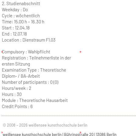
2. Studienabschnitt
Weekday :
Do
Cycle :
wöchentlich
Time:
15.00 h – 16.30 h
Start :
12.04.18
End :
12.07.18
Location :
Dienstraum F1.03
Compulsory : Wahlpflicht
Registration : Teilnehmerliste in der
ersten Sitzung
Examination Type : Theoretische
Diplom- / BA-Arbeit
Number of participants :
0 (0)
Hours/week :
2
Hours :
30
Module :
Theoretische Hausarbeit
Credit Points :
6
© 2008 – 2026 weißensee kunsthochschule berlin
weißensee kunsthochschule berlin | Bühringstraße 20 | 13086 Berlin