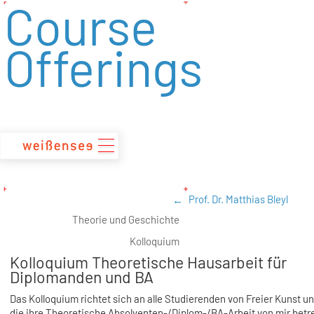
Course
zum
Inhalt
Offerings
Prof. Dr. Matthias Bleyl
Theorie und Geschichte
Kolloquium
Kolloquium Theoretische Hausarbeit für
Diplomanden und BA
Das Kolloquium richtet sich an alle Studierenden von Freier Kunst u
die ihre Theoretische Absolventen-/Diplom-/BA-Arbeit von mir bet