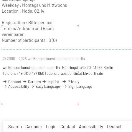
Weekday :
Montags und Mittwochs
Location :
Mode, C2.14
Registration : Bitte per mail
Termin/Zeitraum und Raum
vereinbaren
Number of participants :
0 (0)
© 2008 – 2026 weißensee kunsthochschule berlin
weißensee kunsthochschule berlin | Bühringstraße 20 | 13086 Berlin
Telefon: +49(0)30 477 050 |
buero.praesidentin(at)kh-berlin.de
Contact
Careers
Imprint
Privacy
Accessibility
Easy Language
Sign Language
Search
Calender
Login
Contact
Accessibility
Deutsch