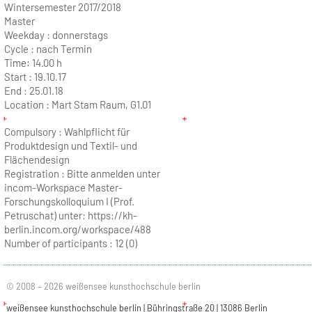
Wintersemester 2017/2018
Master
Weekday :
donnerstags
Cycle :
nach Termin
Time:
14.00 h
Start :
19.10.17
End :
25.01.18
Location :
Mart Stam Raum, G1.01
Compulsory : Wahlpflicht für
Produktdesign und Textil- und
Flächendesign
Registration : Bitte anmelden unter
incom-Workspace Master-
Forschungskolloquium I (Prof.
Petruschat) unter: https://kh-
berlin.incom.org/workspace/488
Number of participants :
12 (0)
© 2008 – 2026 weißensee kunsthochschule berlin
weißensee kunsthochschule berlin | Bühringstraße 20 | 13086 Berlin