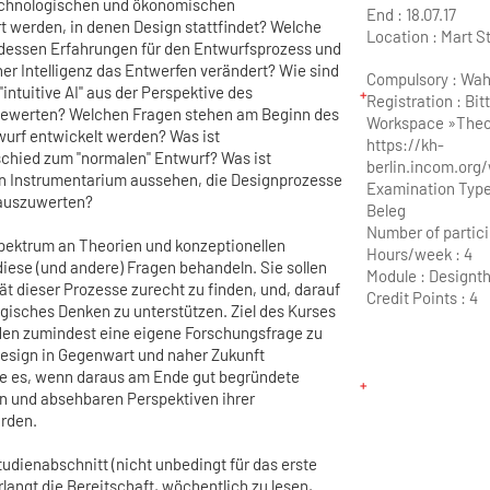
 technologischen und ökonomischen
End :
18.07.17
werden, in denen Design stattfindet? Welche
Location :
Mart S
 dessen Erfahrungen für den Entwurfsprozess und
her Intelligenz das Entwerfen verändert? Wie sind
Compulsory : Wahl
ntuitive AI" aus der Perspektive des
Registration : Bi
 bewerten? Welchen Fragen stehen am Beginn des
Workspace »Theo
wurf entwickelt werden? Was ist
https://kh-
schied zum "normalen" Entwurf? Was ist
berlin.incom.org
in Instrumentarium aussehen, die Designprozesse
Examination Type
 auszuwerten?
Beleg
Number of partici
pektrum an Theorien und konzeptionellen
Hours/week :
4
iese (und andere) Fragen behandeln. Sie sollen
Module :
Designth
tät dieser Prozesse zurecht zu finden, und, darauf
Credit Points :
4
gisches Denken zu unterstützen. Ziel des Kurses
nden zumindest eine eigene Forschungsfrage zu
esign in Gegenwart und naher Zukunft
re es, wenn daraus am Ende gut begründete
n und absehbaren Perspektiven ihrer
rden.
Studienabschnitt (nicht unbedingt für das erste
langt die Bereitschaft, wöchentlich zu lesen,