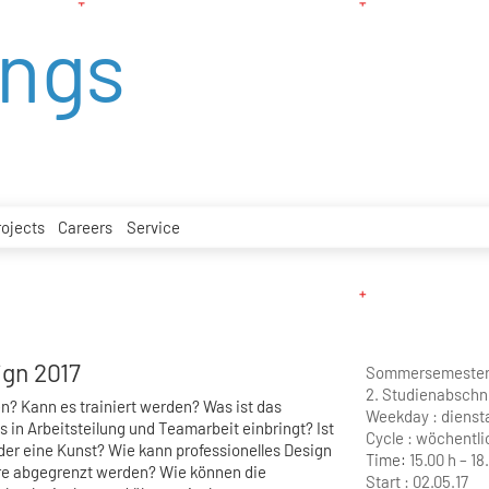
ings
rojects
Careers
Service
gn 2017
Sommersemester
2. Studienabschni
? Kann es trainiert werden? Was ist das
Weekday :
dienst
 in Arbeitsteilung und Teamarbeit einbringt? Ist
Cycle :
wöchentli
er eine Kunst? Wie kann professionelles Design
Time:
15.00 h – 18
re abgegrenzt werden? Wie können die
Start :
02.05.17