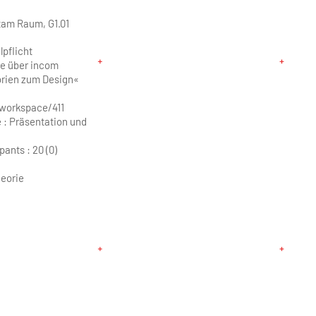
tam Raum, G1.01
pflicht
tte über incom
rien zum Design«
/workspace/411
 : Präsentation und
pants :
20 (0)
eorie