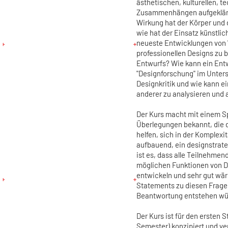
ästhetischen, kulturellen,
Zusammenhängen aufgeklärt 
Wirkung hat der Körper und
wie hat der Einsatz künstlic
neueste Entwicklungen von "i
professionellen Designs zu
Entwurfs? Wie kann ein Ent
"Designforschung" im Unter
Designkritik und wie kann e
anderer zu analysieren und
Der Kurs macht mit einem S
Überlegungen bekannt, die d
helfen, sich in der Komplexi
aufbauend, ein designstrate
ist es, dass alle Teilnehme
möglichen Funktionen von D
entwickeln und sehr gut wä
Statements zu diesen Frage
Beantwortung entstehen wü
Der Kurs ist für den ersten 
Semester) konzipiert und ver