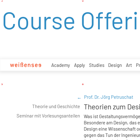
zum
Course Offer
Inhalt
Academy
Apply
Studies
Design
Art
P
Prof. Dr. Jörg Petruschat
Theorien zum Desi
Theorie und Geschichte
Seminar mit Vorlesungsanteilen
Was ist Gestaltungsvermögen
Besondere am Design, das es
Design eine Wissenschaft od
gegen das Tun der Ingenieu