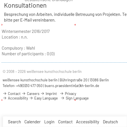
Konsultationen
Besprechung von Arbeiten, individuelle Betreuung von Projekten. T
bitte per E-Mail vereinbaren.
Wintersemester 2016/2017
Location :
n.n.
Compulsory : Wahl
Number of participants :
0 (0)
© 2008 – 2026 weißensee kunsthochschule berlin
weißensee kunsthochschule berlin | Bühringstraße 20 | 13086 Berlin
Telefon: +49(0)30 477 050 |
buero.praesidentin(at)kh-berlin.de
Contact
Careers
Imprint
Privacy
Accessibility
Easy Language
Sign Language
Search
Calender
Login
Contact
Accessibility
Deutsch