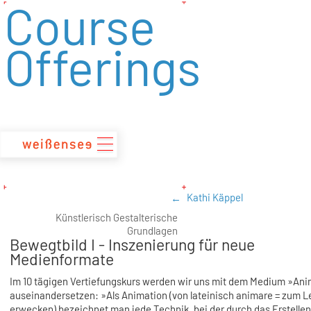
Course
zum
Inhalt
Offerings
Kathi Käppel
Künstlerisch Gestalterische
Grundlagen
Bewegtbild I - Inszenierung für neue
Medienformate
Im 10 tägigen Vertiefungskurs werden wir uns mit dem Medium »An
auseinandersetzen: »Als Animation (von lateinisch animare = zum 
erwecken) bezeichnet man jede Technik, bei der durch das Erstelle