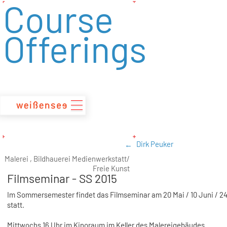
Course
zum
Inhalt
Offerings
Dirk Peuker
Malerei , Bildhauerei Medienwerkstatt/
Freie Kunst
Filmseminar - SS 2015
Im Sommersemester findet das Filmseminar am 20 Mai / 10 Juni / 24
statt.
Mittwochs 16 Uhr im Kinoraum im Keller des Malereigebäudes