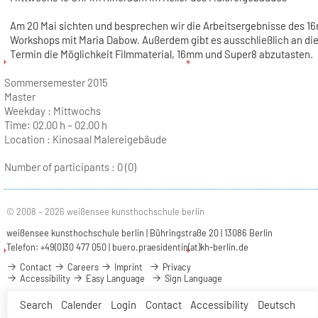
Am 20 Mai sichten und besprechen wir die Arbeitsergebnisse des 
Workshops mit Maria Dabow. Außerdem gibt es ausschließlich an d
Termin die Möglichkeit Filmmaterial, 16mm und Super8 abzutasten.
Sommersemester 2015
Master
Weekday :
Mittwochs
Time:
02.00 h – 02.00 h
Location :
Kinosaal Malereigebäude
Number of participants :
0 (0)
© 2008 – 2026 weißensee kunsthochschule berlin
weißensee kunsthochschule berlin | Bühringstraße 20 | 13086 Berlin
Telefon: +49(0)30 477 050 |
buero.praesidentin(at)kh-berlin.de
Contact
Careers
Imprint
Privacy
Accessibility
Easy Language
Sign Language
Search
Calender
Login
Contact
Accessibility
Deutsch