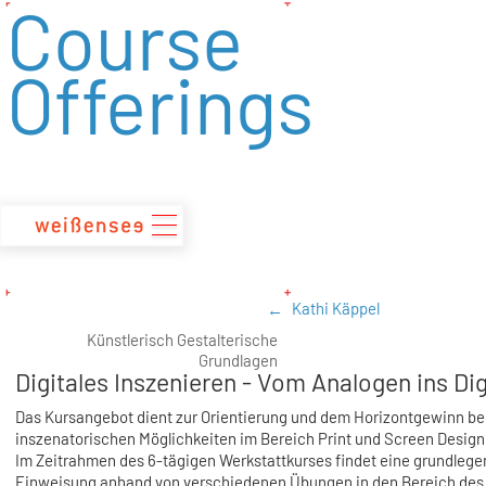
Course
zum
Inhalt
Offerings
Kathi Käppel
Künstlerisch Gestalterische
Grundlagen
Digitales Inszenieren - Vom Analogen ins Digi
Das Kursangebot dient zur Orientierung und dem Horizontgewinn be
inszenatorischen Möglichkeiten im Bereich Print und Screen Design
Im Zeitrahmen des 6-tägigen Werkstattkurses findet eine grundleg
Einweisung anhand von verschiedenen Übungen in den Bereich des 