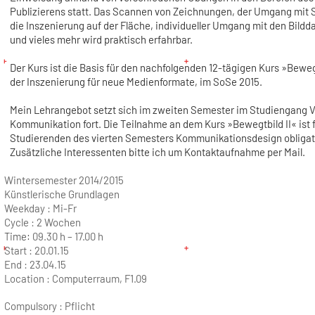
Publizierens statt. Das Scannen von Zeichnungen, der Umgang mit S
die Inszenierung auf der Fläche, individueller Umgang mit den Bildd
und vieles mehr wird praktisch erfahrbar.
Der Kurs ist die Basis für den nachfolgenden 12-tägigen Kurs »Bewegt
der Inszenierung für neue Medienformate, im SoSe 2015.
Mein Lehrangebot setzt sich im zweiten Semester im Studiengang V
Kommunikation fort. Die Teilnahme an dem Kurs »Bewegtbild II« ist 
Studierenden des vierten Semesters Kommunikationsdesign obligat
Zusätzliche Interessenten bitte ich um Kontaktaufnahme per Mail.
Wintersemester 2014/2015
Künstlerische Grundlagen
Weekday :
Mi-Fr
Cycle :
2 Wochen
Time:
09.30 h – 17.00 h
Start :
20.01.15
End :
23.04.15
Location :
Computerraum, F1.09
Compulsory : Pflicht