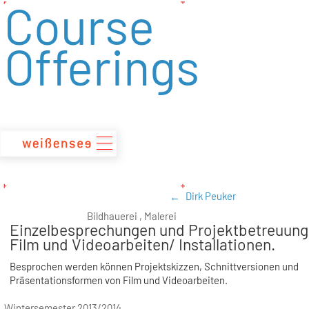
Course
zum
Inhalt
Offerings
Dirk Peuker
Bildhauerei , Malerei
Einzelbesprechungen und Projektbetreuung
Film und Videoarbeiten/ Installationen.
Besprochen werden können Projektskizzen, Schnittversionen und
Präsentationsformen von Film und Videoarbeiten.
Wintersemester 2013/2014