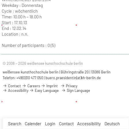
Weekday :
Donnerstag
Cycle :
wöchentlich
Time:
10.00 h – 18.00 h
Start :
17.10.13
End :
12.02.14
Location :
n.n.
Number of participants :
0 (5)
© 2008 – 2026 weißensee kunsthochschule berlin
weißensee kunsthochschule berlin | Bühringstraße 20 | 13086 Berlin
Telefon: +49(0)30 477 050 |
buero.praesidentin(at)kh-berlin.de
Contact
Careers
Imprint
Privacy
Accessibility
Easy Language
Sign Language
Search
Calender
Login
Contact
Accessibility
Deutsch