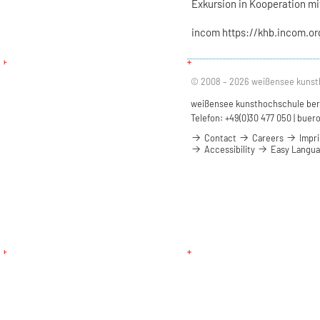
Exkursion in Kooperation mi
incom https://khb.incom.o
© 2008 – 2026 weißensee kunst
weißensee kunsthochschule berli
Telefon: +49(0)30 477 050 |
buero
Contact
Careers
Impri
Accessibility
Easy Langu