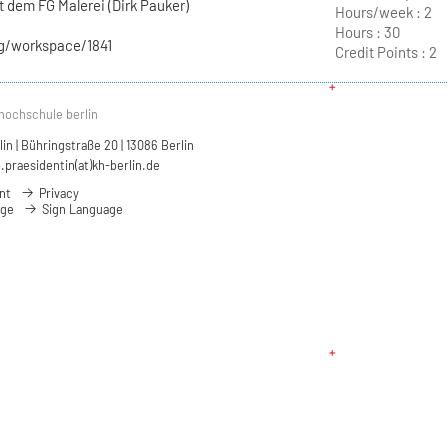
t dem FG Malerei (Dirk Pauker)
Hours/week :
2
Hours :
30
rg/workspace/1841
Credit Points :
2
hochschule berlin
n | Bühringstraße 20 | 13086 Berlin
.praesidentin(at)kh-berlin.de
nt
Privacy
age
Sign Language