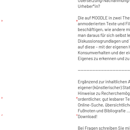
Übersetzung/Nachahmung/T
Urheber*in?
Die auf MOODLE in zwei Them
anmoderierten Texte und Fil
beschäftigen, wie andere 
man daraus für sich selbst l
Diskussionsgrundlagen und T
auf diese – mit der eigenen
Konsumverhalten und der ei
Eigenes zu erkennen und zu 
------------------------------------
Ergänzend zur inhaltlichen 
eigener (künstlerischer) St
Hinweise zu Recherchemögli
ordentlicher, gut lesbarer T
Online-Suche, übersichtlich
Fußnoten und Bibliografie ..
Download!
Bei Fragen schreiben Sie mi