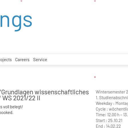
ings
rojects
Careers
Service
e/Grundlagen wissenschaftliches
Wintersemester 
* WS 2021/22 II
1. Studienabschni
Weekday :
Monta
s voll belegt/
Cycle :
wöchentli
 booked.
Time:
12.00 h – 13
Start :
25.10.21
End :
14.02.22