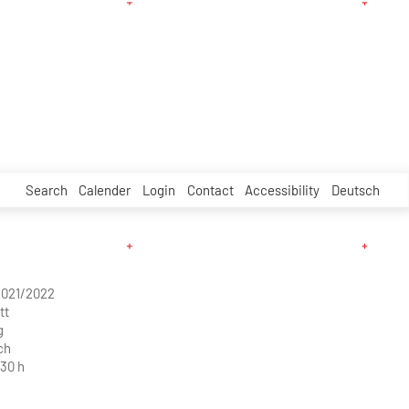
Search
Calender
Login
Contact
Accessibility
Deutsch
2021/2022
tt
g
ch
.30 h