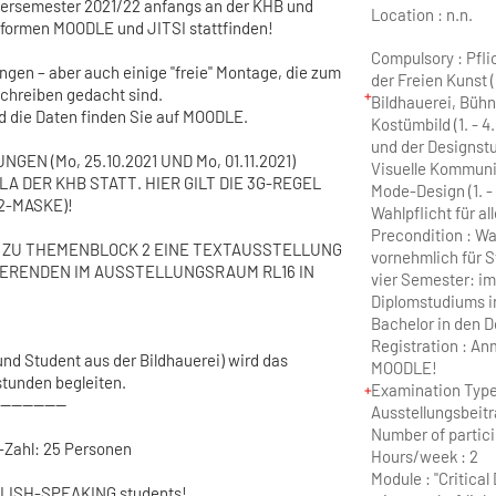
ersemester 2021/22 anfangs an der KHB und
Location :
n.n.
ttformen MOODLE und JITSI stattfinden!
Compulsory : Pflic
ngen – aber auch einige "freie" Montage, die zum
der Freien Kunst (
chreiben gedacht sind.
Bildhauerei, Büh
 die Daten finden Sie auf MOODLE.
Kostümbild (1. - 4
und der Designst
GEN (Mo, 25.10.2021 UND Mo, 01.11.2021)
Visuelle Kommuni
LA DER KHB STATT. HIER GILT DIE 3G-REGEL
Mode-Design (1. - 
2-MASKE)!
Wahlpflicht für a
Precondition : Wa
ST ZU THEMENBLOCK 2 EINE TEXTAUSSTELLUNG
vornehmlich für S
IERENDEN IM AUSSTELLUNGSRAUM RL16 IN
vier Semester: i
Diplomstudiums i
Bachelor in den 
Registration : A
 und Student aus der Bildhauerei) wird das
MOODLE!
tunden begleiten.
Examination Type
------------
Ausstellungsbeit
Number of partici
-Zahl: 25 Personen
Hours/week :
2
Module :
"Critica
NGLISH-SPEAKING students!