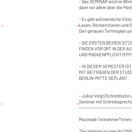
- Das SEMINAR wird im Wint
dann vor allem über die Pla
- Es gibt wöchentliche Sitzu
Lesen, Recherchieren und S
Den genauen Terminplan und
- DIE ERSTEN BEIDEN SITZUN
FINDEN VOR ORT IN DER AU
UND MASKENPFLICHT (FFP
- IN DIESEM SEMESTER I
MIT BEITRÄGEN DER STUD
BERLIN-MITTE GEPLANT.
- Julius Voigt (Schreibtutor
Seminar mit Schreibsprechs
------------------------------------
Maximale Teilnehmer*innen
The seminar is open for E