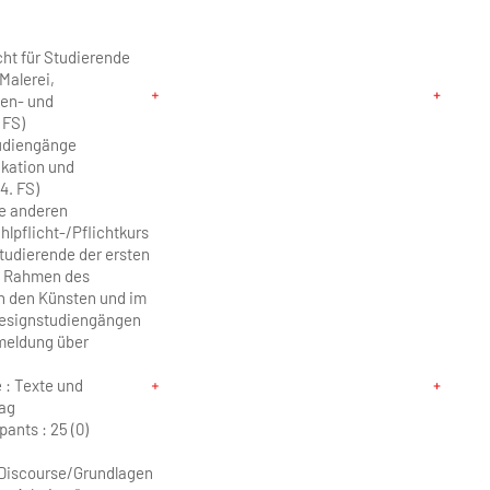
ht für Studierende
Malerei,
nen- und
. FS)
udiengänge
kation und
4. FS)
lle anderen
hlpflicht-/Pflichtkurs
tudierende der ersten
m Rahmen des
n den Künsten und im
Designstudiengängen
nmeldung über
 : Texte und
rag
pants :
25 (0)
l Discourse/Grundlagen