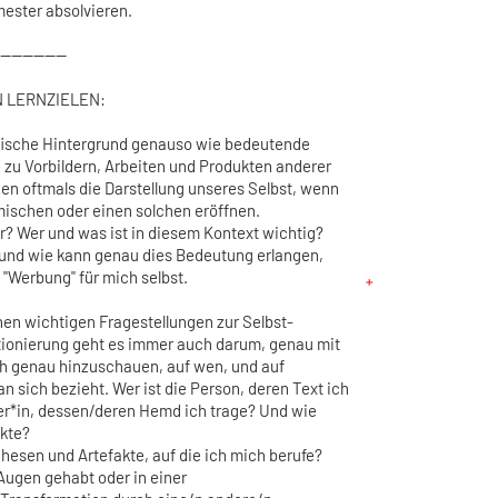
ester absolvieren.
------------
 LERNZIELEN:
afische Hintergrund genauso wie bedeutende
zu Vorbildern, Arbeiten und Produkten anderer
en oftmals die Darstellung unseres Selbst, wenn
nmischen oder einen solchen eröffnen.
ar? Wer und was ist in diesem Kontext wichtig?
 und wie kann genau dies Bedeutung erlangen,
"Werbung" für mich selbst.
n wichtigen Fragestellungen zur Selbst-
tionierung geht es immer auch darum, genau mit
uch genau hinzuschauen, auf wen, und auf
sich bezieht. Wer ist die Person, deren Text ich
ner*in, dessen/deren Hemd ich trage? Und wie
ukte?
esen und Artefakte, auf die ich mich berufe?
 Augen gehabt oder in einer