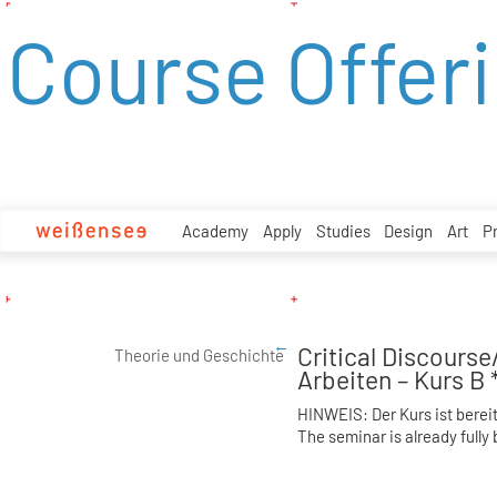
zum
Course Offer
Inhalt
Academy
Apply
Studies
Design
Art
P
Critical Discours
Theorie und Geschichte
Arbeiten – Kurs B 
HINWEIS: Der Kurs ist bereit
The seminar is already fully