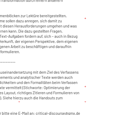
ransformation durch eine/n andere/n
enblöcken zur Lektüre bereitgestellten,
me sollen dazu anregen, sich damit zu
mit diesen Herausforderungen umgehen und was
ernen kann. Die dazu gestellten Fragen,
ext-Aufgaben fordern auf, sich – auch in Bezug
 Herkunft, der eigenen Perspektive, dem eigenen
genen Arbeit zu beschäftigen und daraufhin
formulieren.
------------
Auseinandersetzung mit dem Ziel des Verfassens
atements und analytischer Texte werden auch
chkeiten und den Formalitäten beim Verfassen
exte vermittelt (Stichworte: Optimierung der
es Layout, richtiges Zitieren und Formulieren von
.). Siehe hierzu auch die Handouts zum
r bitte eine E-Mail an: critical-discourse@gmx.de