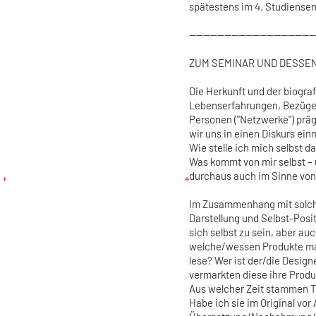
spätestens im 4. Studiensem
------------------------------------
ZUM SEMINAR UND DESSEN
Die Herkunft und der biogr
Lebenserfahrungen, Bezüge 
Personen ("Netzwerke") präg
wir uns in einen Diskurs ei
Wie stelle ich mich selbst d
Was kommt von mir selbst –
durchaus auch im Sinne von 
Im Zusammenhang mit solche
Darstellung und Selbst-Posi
sich selbst zu sein, aber a
welche/wessen Produkte man 
lese? Wer ist der/die Desig
vermarkten diese ihre Prod
Aus welcher Zeit stammen Th
Habe ich sie im Original vor