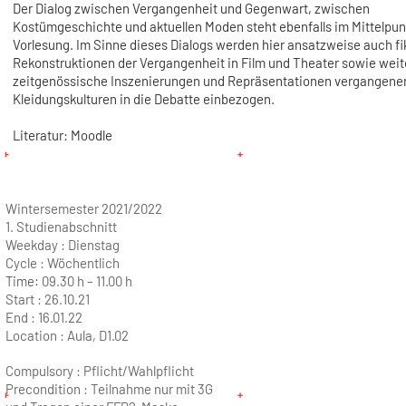
Der Dialog zwischen Vergangenheit und Gegenwart, zwischen
Kostümgeschichte und aktuellen Moden steht ebenfalls im Mittelpun
Vorlesung. Im Sinne dieses Dialogs werden hier ansatzweise auch fi
Rekonstruktionen der Vergangenheit in Film und Theater sowie weit
zeitgenössische Inszenierungen und Repräsentationen vergangene
Kleidungskulturen in die Debatte einbezogen.
Literatur: Moodle
Wintersemester 2021/2022
1. Studienabschnitt
Weekday :
Dienstag
Cycle :
Wöchentlich
Time:
09.30 h – 11.00 h
Start :
26.10.21
End :
16.01.22
Location :
Aula, D1.02
Compulsory : Pflicht/Wahlpflicht
Precondition : Teilnahme nur mit 3G