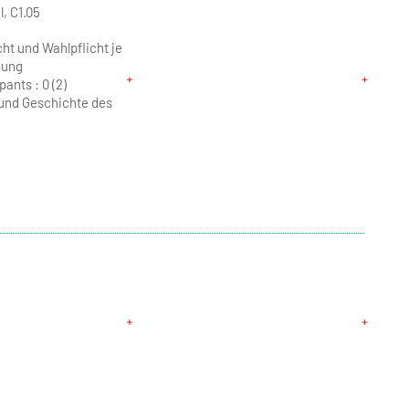
, C1.05
cht und Wahlpflicht je
nung
pants :
0 (2)
und Geschichte des