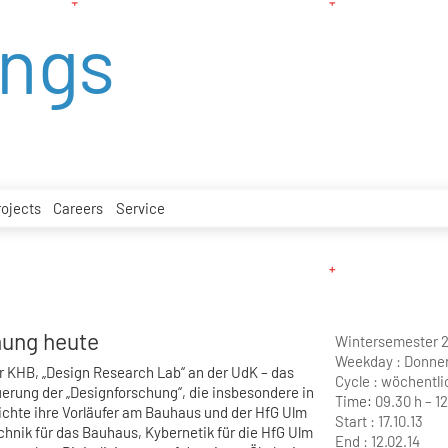
ings
rojects
Careers
Service
hung heute
Wintersemester 
Weekday :
Donne
er KHB, „Design Research Lab“ an der UdK – das
Cycle :
wöchentli
uerung der „Designforschung“, die insbesondere in
Time:
09.30 h – 12
chte ihre Vorläufer am Bauhaus und der HfG Ulm
Start :
17.10.13
chnik für das Bauhaus, Kybernetik für die HfG Ulm
End :
12.02.14