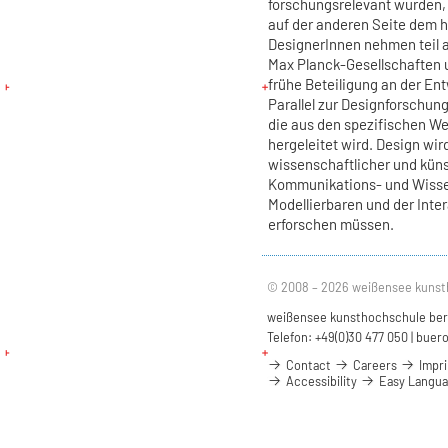
forschungsrelevant wurden, 
auf der anderen Seite dem 
DesignerInnen nehmen teil 
Max Planck-Gesellschaften u
frühe Beteiligung an der En
Parallel zur Designforschung
die aus den spezifischen W
hergeleitet wird. Design wir
wissenschaftlicher und küns
Kommunikations- und Wisse
Modellierbaren und der Int
erforschen müssen.
© 2008 – 2026 weißensee kunst
weißensee kunsthochschule berli
Telefon: +49(0)30 477 050 |
buero
Contact
Careers
Impri
Accessibility
Easy Langu