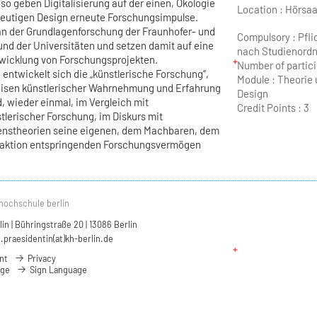
so geben Digitalisierung auf der einen, Ökologie
Location :
Hörsaal
heutigen Design erneute Forschungsimpulse.
an der Grundlagenforschung der Fraunhofer- und
Compulsory : Pfli
nd der Universitäten und setzen damit auf eine
nach Studienord
twicklung von Forschungsprojekten.
Number of partici
 entwickelt sich die „künstlerische Forschung“,
Module :
Theorie 
eisen künstlerischer Wahrnehmung und Erfahrung
Design
d, wieder einmal, im Vergleich mit
Credit Points :
3
tlerischer Forschung, im Diskurs mit
nstheorien seine eigenen, dem Machbaren, dem
eraktion entspringenden Forschungsvermögen
hochschule berlin
n | Bühringstraße 20 | 13086 Berlin
.praesidentin(at)kh-berlin.de
nt
Privacy
age
Sign Language