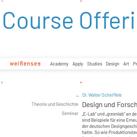
zum
Course Offer
Inhalt
Academy
Apply
Studies
Design
Art
P
Dr. Walter Scheiffele
Design und Forsc
Theorie und Geschichte
Seminar
„E-Lab“ und „greenlab“ an d
sind Beispiele für eine Erne
der deutschen Designgeschi
hatte. So wie Produktionste