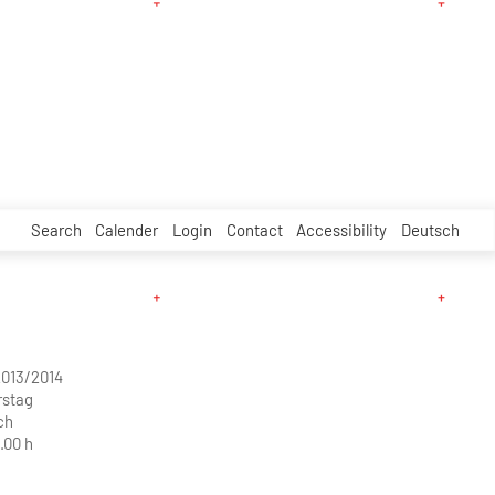
Search
Calender
Login
Contact
Accessibility
Deutsch
2013/2014
rstag
ch
.00 h