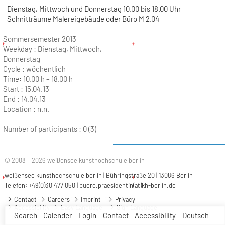
Dienstag, Mittwoch und Donnerstag 10.00 bis 18.00 Uhr
Schnitträume Malereigebäude oder Büro M 2.04
Sommersemester 2013
Weekday :
Dienstag, Mittwoch,
Donnerstag
Cycle :
wöchentlich
Time:
10.00 h – 18.00 h
Start :
15.04.13
End :
14.04.13
Location :
n.n.
Number of participants :
0 (3)
© 2008 – 2026 weißensee kunsthochschule berlin
weißensee kunsthochschule berlin | Bühringstraße 20 | 13086 Berlin
Telefon: +49(0)30 477 050 |
buero.praesidentin(at)kh-berlin.de
Contact
Careers
Imprint
Privacy
Accessibility
Easy Language
Sign Language
Search
Calender
Login
Contact
Accessibility
Deutsch