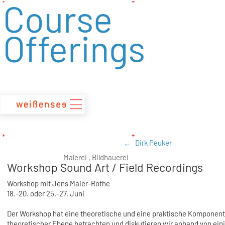
Course
zum
Inhalt
Offerings
Dirk Peuker
Malerei , Bildhauerei
Workshop Sound Art / Field Recordings
Workshop mit Jens Maier-Rothe
18.-20. oder 25.-27. Juni
Der Workshop hat eine theoretische und eine praktische Komponent
theoretischer Ebene betrachten und diskutieren wir anhand von ein