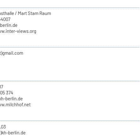
sthalle / Mart Stam Raum
54007
-berlin.de
ww.inter-views.org
at)gmail.com
07
 05 374
kh-berlin.de
ww.milchhof.net
.03
t)kh-berlin.de