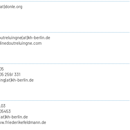
(at)donle.org
utreluingne(at)kh-berlin.de
inedoutreluingne.com
.05
05 259/ 331
ing(at)kh-berlin.de
.03
705453
at)kh-berlin.de
ww.friederikefeldmann.de