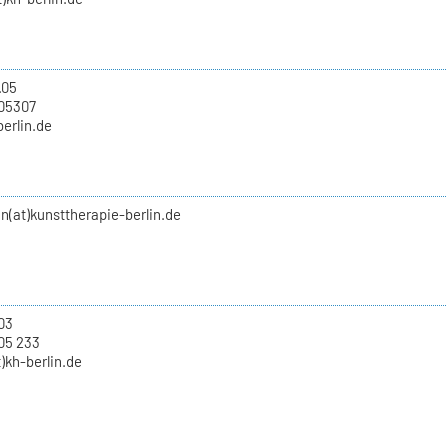
.05
705307
berlin.de
(at)kunsttherapie-berlin.de
.03
05 233
)kh-berlin.de