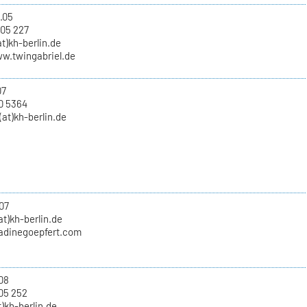
.05
 05 227
at)kh-berlin.de
ww.twingabriel.de
07
0 5364
at)kh-berlin.de
07
at)kh-berlin.de
nadinegoepfert.com
.08
05 252
t)kh-berlin.de