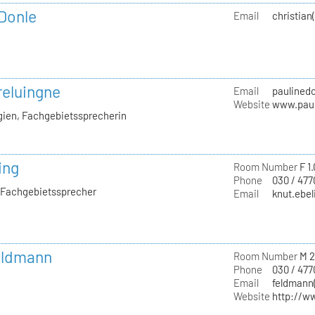
 Donle
Email
christian
reluingne
Email
paulinedo
Website
www.paul
gien, Fachgebietssprecherin
ing
Room Number
F 1
Phone
030 / 477
, Fachgebietssprecher
Email
knut.ebel
Feldmann
Room Number
M 2
Phone
030 / 47
Email
feldmann(
Website
http://w