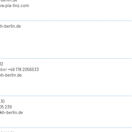
ww.pia-linz.com
kh-berlin.de
12
mber
+49 178 2056533
)kh-berlin.de
.10
05 239
)kh-berlin.de