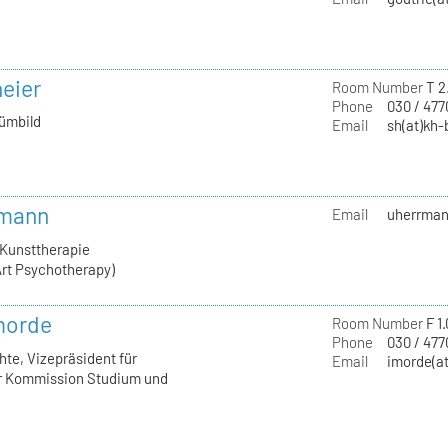
neier
Room Number
T 2
Phone
030 / 47
tümbild
Email
sh(at)kh-
rmann
Email
uherrmann
 Kunsttherapie
rt Psychotherapy)
Imorde
Room Number
F 1
Phone
030 / 477
hte, Vizepräsident für
Email
imorde(at
er Kommission Studium und