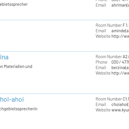
gebietssprecher
Email
ahriman(a
Room Number
F 1.
Email
aminde(at
Website
http://w
zina
Room Number
A2.
Phone
030 / 477
on Materialien und
Email
berzina(a
Website
http://w
hoi-ahoi
Room Number
C1.1
Email
choiahoi(
achgebietssprecherin
Website
www.kyu