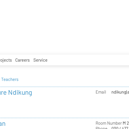
rojects
Careers
Service
Teachers
ure Ndikung
Email
ndikung(a
an
Room Number
M 2
Phone
030 / 477