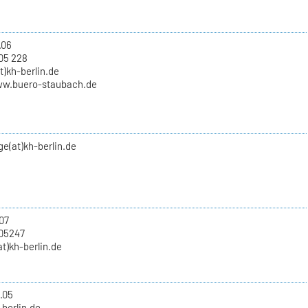
.06
05 228
t)kh-berlin.de
ww.buero-staubach.de
nge(at)kh-berlin.de
07
705247
at)kh-berlin.de
.05
-berlin.de