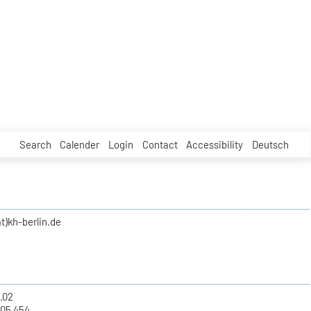
Search
Calender
Login
Contact
Accessibility
Deutsch
t)kh-berlin.de
.02
 05 454