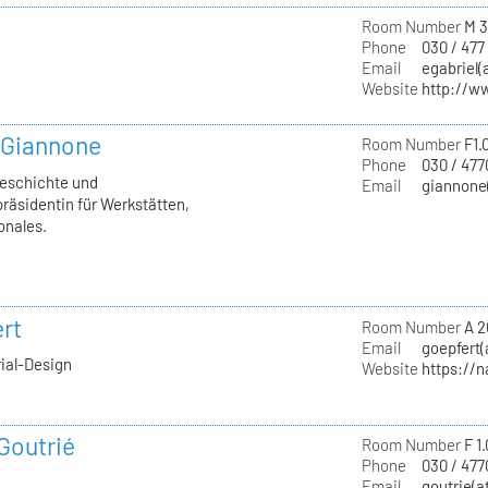
Room Number
M 3
Phone
030 / 477
Email
egabriel(
Website
http://w
a Giannone
Room Number
F1.
Phone
030 / 477
geschichte und
Email
giannone(
räsidentin für Werkstätten,
onales.
rt
Room Number
A 2
Email
goepfert(
rial-Design
Website
https://
 Goutrié
Room Number
F 1
Phone
030 / 477
Email
goutrie(a