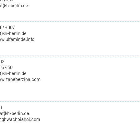
t)kh-berlin.de
11/H 107
)kh-berlin.de
ww.ulfaminde.info
02
05 430
t)kh-berlin.de
ww.zaneberzina.com
1
at)kh-berlin.de
nghwachoiahoi.com