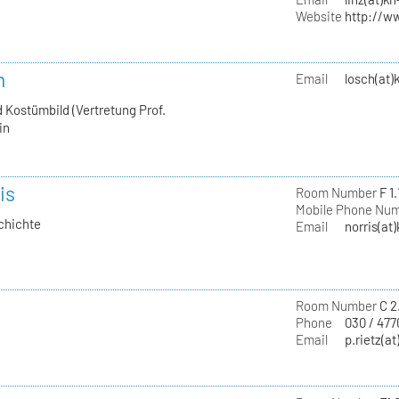
Website
http://w
h
Email
losch(at)
 Kostümbild (Vertretung Prof.
in
is
Room Number
F 1.
Mobile Phone Nu
chichte
Email
norris(at
Room Number
C 2
Phone
030 / 477
Email
p.rietz(at