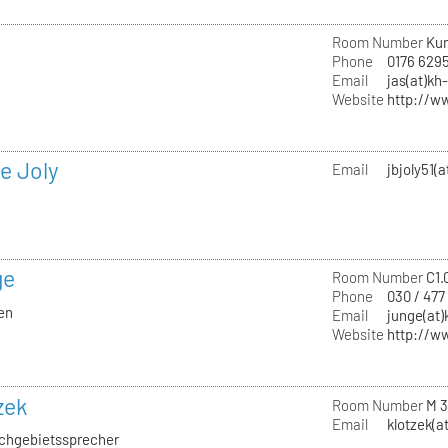
Room Number
Kun
Phone
0176 629
Email
jas(at)kh
Website
http://w
e Joly
Email
jbjoly51(
ge
Room Number
C1.
Phone
030 / 477
ien
Email
junge(at)
Website
http://w
zek
Room Number
M 3
Email
klotzek(a
Fachgebietssprecher