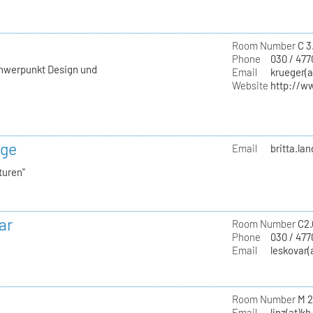
Room Number
C 3
Phone
030 / 477
chwerpunkt Design und
Email
krueger(a
Website
http://w
nge
Email
britta.la
turen"
ar
Room Number
C2.
Phone
030 / 47
Email
leskovar(
Room Number
M 2
Email
linz(at)kh