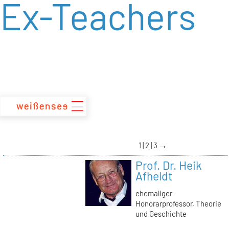
Ex-Teachers
zum
Inhalt
1
2
3
→
Prof. Dr. Heik
Afheldt
ehemaliger
Honorarprofessor, Theorie
und Geschichte
→