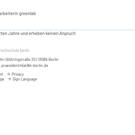
arbeiterin greenlab
etzten Jahre und erheben keinen Anpruch
hochschule berlin
n | Bühringstraße 20 | 13086 Berlin
.praesidentin(at)kh-berlin.de
nt
Privacy
age
Sign Language