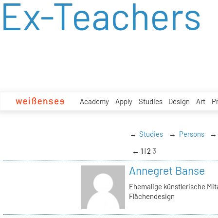
Ex-Teachers
zum
Inhalt
Academy
Apply
Studies
Design
Art
P
Studies
Persons
←
1
2
3
Annegret Banse
Ehemalige künstlerische Mita
Flächendesign