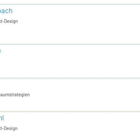
bach
kt-Design
e
Raumstrategien
hl
kt-Design