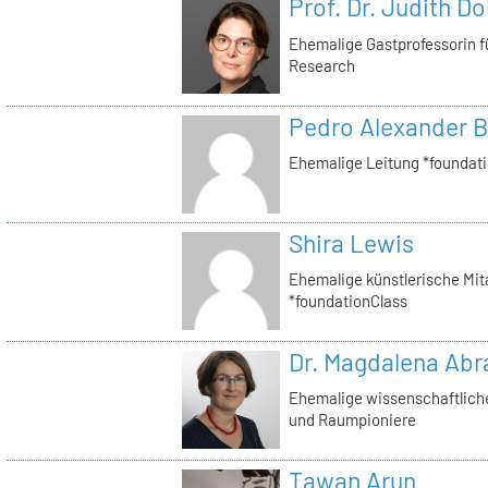
Prof. Dr. Judith Do
Ehemalige Gastprofessorin f
Research
Pedro Alexander B
Ehemalige Leitung *foundat
Shira Lewis
Ehemalige künstlerische Mita
*foundationClass
Dr. Magdalena Ab
Ehemalige wissenschaftliche 
und Raumpioniere
Tawan Arun