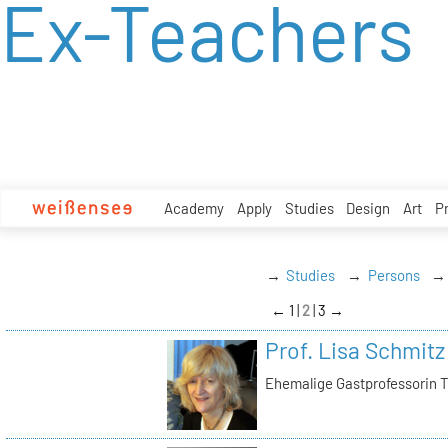
Ex-Teachers
zum
Inhalt
Academy
Apply
Studies
Design
Art
P
Studies
Persons
←
1
2
3
→
Prof. Lisa Schmitz
Ehemalige Gastprofessorin T