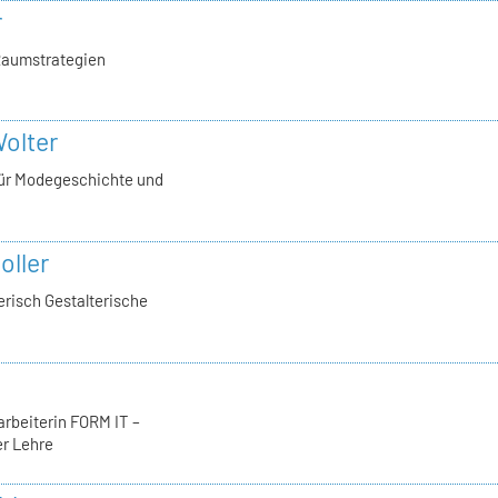
r
Raumstrategien
Wolter
für Modegeschichte und
oller
erisch Gestalterische
arbeiterin FORM IT –
er Lehre