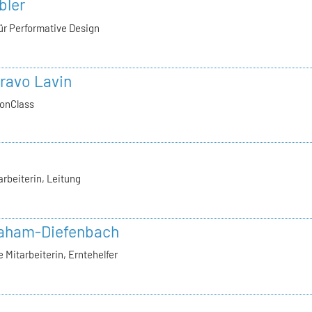
bler
ür Performative Design
ravo Lavin
ionClass
rbeiterin, Leitung
raham-Diefenbach
Mitarbeiterin, Erntehelfer