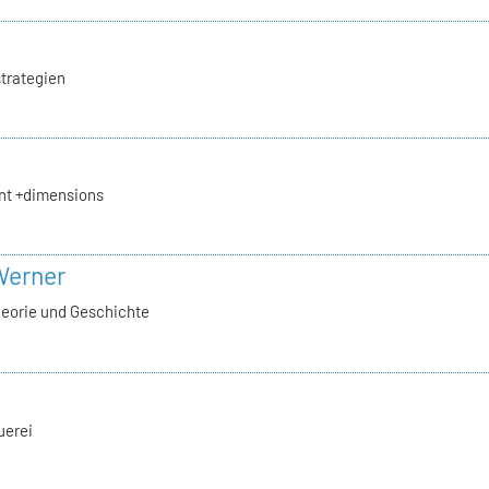
trategien
t +dimensions
 Werner
heorie und Geschichte
uerei