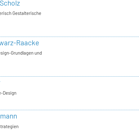
 Scholz
erisch Gestalterische
hwarz-Raacke
esign-Grundlagen und
r
e-Design
ekmann
trategien