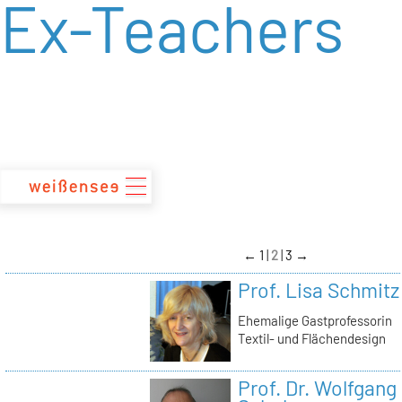
Ex-Teachers
zum
Inhalt
←
1
2
3
→
Prof. Lisa Schmitz
Ehemalige Gastprofessorin
Textil- und Flächendesign
Prof. Dr. Wolfgang