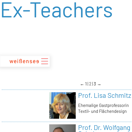
Ex-Teachers
zum
Inhalt
←
1
2
3
→
Prof. Lisa Schmitz
Ehemalige Gastprofessorin
Textil- und Flächendesign
Prof. Dr. Wolfgang