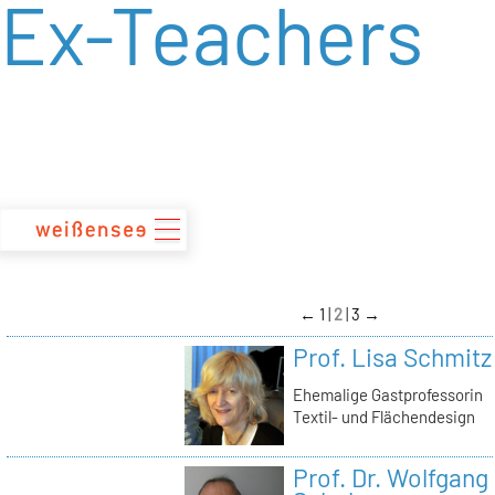
Ex-Teachers
zum
Inhalt
←
1
2
3
→
Prof. Lisa Schmitz
Ehemalige Gastprofessorin
Textil- und Flächendesign
Prof. Dr. Wolfgang