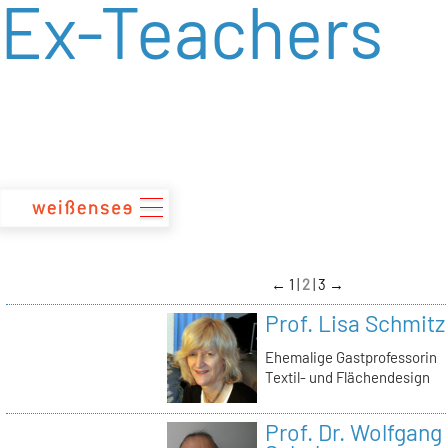
Ex-Teachers
zum
Inhalt
←
1
2
3
→
Prof. Lisa Schmitz
Ehemalige Gastprofessorin
Textil- und Flächendesign
Prof. Dr. Wolfgang