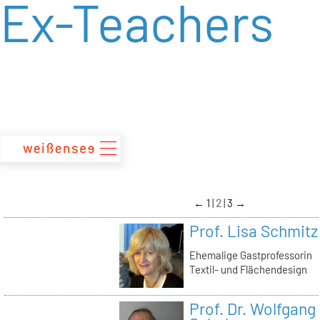
Ex-Teachers
zum
Inhalt
←
1
2
3
→
Prof. Lisa Schmitz
Ehemalige Gastprofessorin
Textil- und Flächendesign
Prof. Dr. Wolfgang