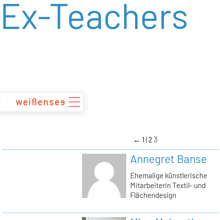
Ex-Teachers
zum
Inhalt
←
1
2
3
Annegret Banse
Ehemalige künstlerische
Mitarbeiterin Textil- und
Flächendesign