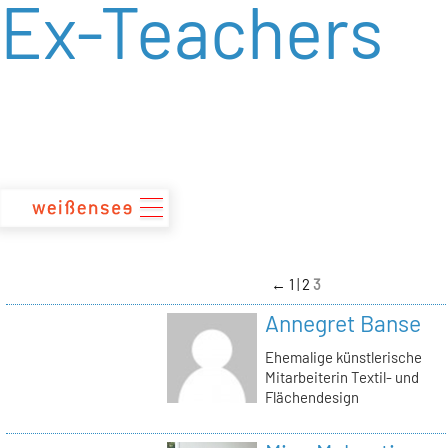
Ex-Teachers
zum
Inhalt
←
1
2
3
Annegret Banse
Ehemalige künstlerische
Mitarbeiterin Textil- und
Flächendesign