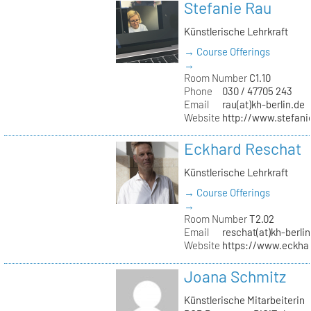
Stefanie Rau
Künstlerische Lehrkraft
→ Course Offerings
→
Room Number
C1.10
Phone
030 / 47705 243
Email
rau(at)kh-berlin.de
Website
http://www.stefani
Eckhard Reschat
Künstlerische Lehrkraft
→ Course Offerings
→
Room Number
T2.02
Email
reschat(at)kh-berlin
Website
https://www.eckhar
Joana Schmitz
Künstlerische Mitarbeiterin