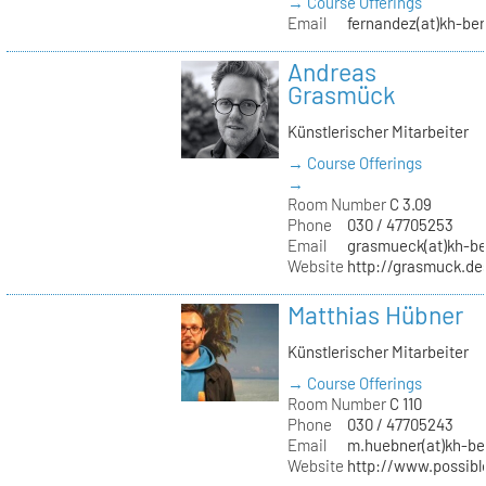
→ Course Offerings
Email
fernandez(at)kh-ber
Andreas
Grasmück
Künstlerischer Mitarbeiter
→ Course Offerings
→
Room Number
C 3.09
Phone
030 / 47705253
Email
grasmueck(at)kh-be
Website
http://grasmuck.de
Matthias Hübner
Künstlerischer Mitarbeiter
→ Course Offerings
Room Number
C 110
Phone
030 / 47705243
Email
m.huebner(at)kh-ber
Website
http://www.possible