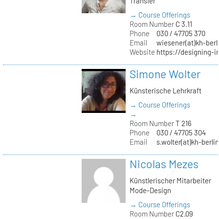
Transfer
→ Course Offerings
Room Number
C 3.11
Phone
030 / 47705 370
Email
wiesener(at)kh-berl
Website
https://designing-i
Simone Wolter
Künsterische Lehrkraft
→ Course Offerings
→
Room Number
T 216
Phone
030 / 47705 304
Email
s.wolter(at)kh-berli
Nicolas Mezes
Künstlerischer Mitarbeiter
Mode-Design
→ Course Offerings
Room Number
C2.09