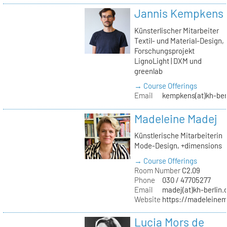
Jannis Kempkens
Künsterlischer Mitarbeiter
Textil- und Material-Design,
Forschungsprojekt
LignoLight | DXM und
greenlab
→ Course Offerings
Email
kempkens(at)kh-ber
Madeleine Madej
Künstlerische Mitarbeiterin
Mode-Design, +dimensions
→ Course Offerings
Room Number
C2.09
Phone
030 / 47705277
Email
madej(at)kh-berlin.
Website
https://madeleinem
Lucia Mors de