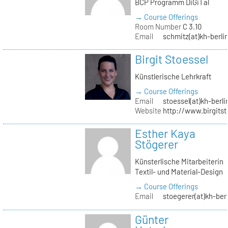
BCP Programm DiGiTal
→ Course Offerings
Room Number
C 3.10
Email
schmitz(at)kh-berli
Birgit Stoessel
Künstlerische Lehrkraft
→ Course Offerings
Email
stoessel(at)kh-berli
Website
http://www.birgitst
Esther Kaya
Stögerer
Künsterlische Mitarbeiterin
Textil- und Material-Design
→ Course Offerings
Email
stoegerer(at)kh-ber
Günter