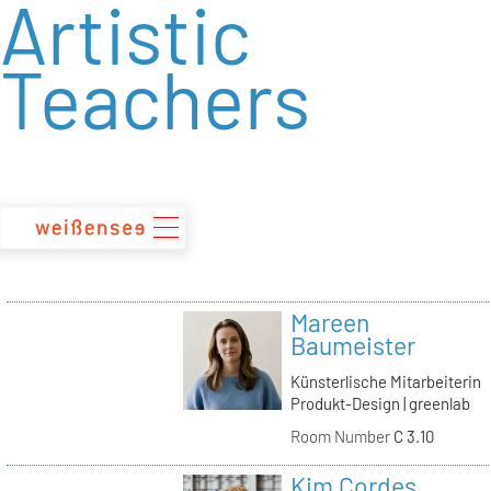
Artistic
zum
Inhalt
Teachers
Mareen
Baumeister
Künsterlische Mitarbeiterin
Produkt-Design | greenlab
Room Number
C 3.10
Kim Cordes