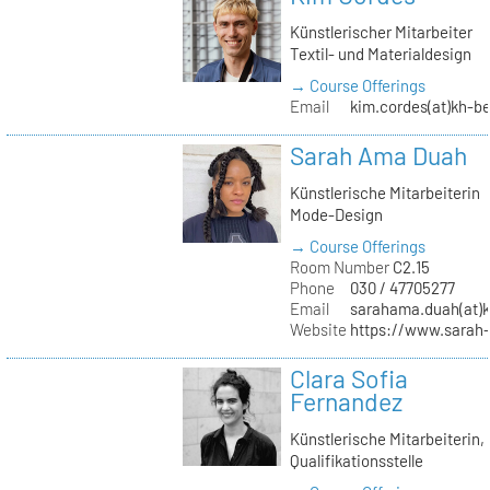
Künstlerischer Mitarbeiter
Textil- und Materialdesign
→ Course Offerings
Email
kim.cordes(at)kh-be
Sarah Ama Duah
Künstlerische Mitarbeiterin
Mode-Design
→ Course Offerings
Room Number
C2.15
Phone
030 / 47705277
Email
sarahama.duah(at)k
Website
https://www.sara
Clara Sofia
Fernandez
Künstlerische Mitarbeiterin,
Qualifikationsstelle