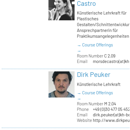
Castro
Künstlerische Lehrkraft für
Plastisches
Gestalten/Schnittentwicklun
Ansprechpartnerin für
Praktikumsangelegenheiten
→ Course Offerings
→
Room Number
C 2.09
Email
morsdecastro(at)kh-
Dirk Peuker
Künstlerische Lehrkraft
→ Course Offerings
→
Room Number
M 2.04
Phone
+49 (0)30 477 05 45
Email
dirk.peuker(at)kh-be
Website
http://www.dirkpeu