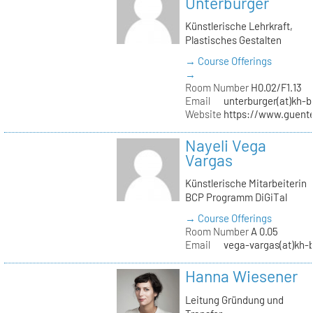
Unterburger
Künstlerische Lehrkraft,
Plastisches Gestalten
→ Course Offerings
→
Room Number
H0.02/F1.13
Email
unterburger(at)kh-b
Website
https://www.guent
Nayeli Vega
Vargas
Künstlerische Mitarbeiterin
BCP Programm DiGiTal
→ Course Offerings
Room Number
A 0.05
Email
vega-vargas(at)kh-b
Hanna Wiesener
Leitung Gründung und