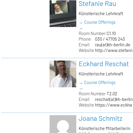
Stefanie Rau
Künstlerische Lehrkraft
→ Course Offerings
→
Room Number
C1.10
Phone
030 / 47705 243
Email
rau(at)kh-berlin.de
Website
http://www.stefani
Eckhard Reschat
Künstlerische Lehrkraft
→ Course Offerings
→
Room Number
T2.02
Email
reschat(at)kh-berlin
Website
https://www.eckhar
Joana Schmitz
Künstlerische Mitarbeiterin