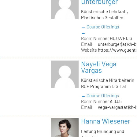
Unterburger
Künstlerische Lehrkraft,
Plastisches Gestalten
→ Course Offerings
→
Room Number
H0.02/F1.13
Email
unterburger(at)kh-b
Website
https://www.guent
Nayeli Vega
Vargas
Künstlerische Mitarbeiterin
BCP Programm DiGiTal
→ Course Offerings
Room Number
A 0.05
Email
vega-vargas(at)kh-b
Hanna Wiesener
Leitung Gründung und