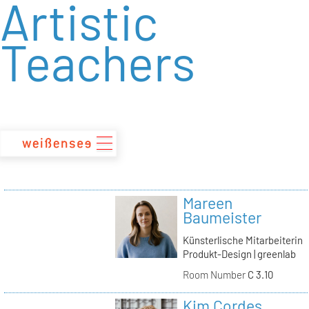
Artistic
zum
Inhalt
Teachers
Mareen
Baumeister
Künsterlische Mitarbeiterin
Produkt-Design | greenlab
Room Number
C 3.10
Kim Cordes