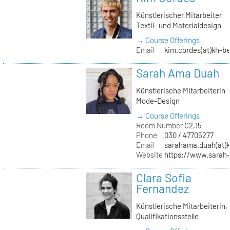
Künstlerischer Mitarbeiter
Textil- und Materialdesign
→ Course Offerings
Email
kim.cordes(at)kh-be
Sarah Ama Duah
Künstlerische Mitarbeiterin
Mode-Design
→ Course Offerings
Room Number
C2.15
Phone
030 / 47705277
Email
sarahama.duah(at)k
Website
https://www.sara
Clara Sofia
Fernandez
Künstlerische Mitarbeiterin,
Qualifikationsstelle