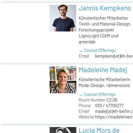
Jannis Kempkens
Künsterlischer Mitarbeiter
Textil- und Material-Design,
Forschungsprojekt
LignoLight | DXM und
greenlab
→ Course Offerings
Email
kempkens(at)kh-ber
Madeleine Madej
Künstlerische Mitarbeiterin
Mode-Design, +dimensions
→ Course Offerings
Room Number
C2.09
Phone
030 / 47705277
Email
madej(at)kh-berlin.
Website
https://madeleinem
Lucia Mors de