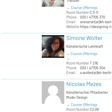
Transfer
→ Course Offerings
Room Number
C 3.11
Phone
030 / 47705 370
Email
wiesener(at)kh-berl
Website
https://designing-i
Simone Wolter
Künsterische Lehrkraft
→ Course Offerings
→
Room Number
T 216
Phone
030 / 47705 304
Email
s.wolter(at)kh-berli
Nicolas Mezes
Künstlerischer Mitarbeiter
Mode-Design
→ Course Offerings
Room Number
C2.09