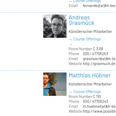
→ Course Offerings
Email
fernandez(at)kh-ber
Andreas
Grasmück
Künstlerischer Mitarbeiter
→ Course Offerings
→
Room Number
C 3.09
Phone
030 / 47705253
Email
grasmueck(at)kh-be
Website
http://grasmuck.de
Matthias Hübner
Künstlerischer Mitarbeiter
→ Course Offerings
Room Number
C 110
Phone
030 / 47705243
Email
m.huebner(at)kh-ber
Website
http://www.possible