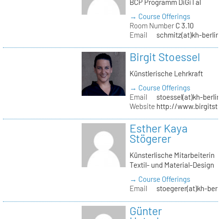
BCP Programm DiGiTal
→ Course Offerings
Room Number
C 3.10
Email
schmitz(at)kh-berli
Birgit Stoessel
Künstlerische Lehrkraft
→ Course Offerings
Email
stoessel(at)kh-berli
Website
http://www.birgitst
Esther Kaya
Stögerer
Künsterlische Mitarbeiterin
Textil- und Material-Design
→ Course Offerings
Email
stoegerer(at)kh-ber
Günter