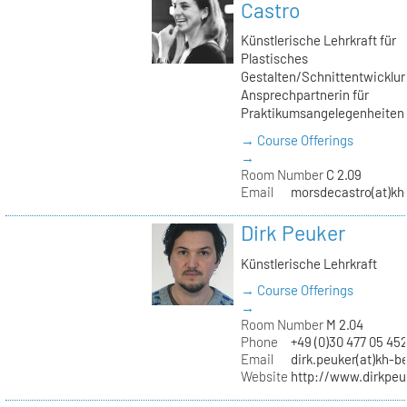
Castro
Künstlerische Lehrkraft für
Plastisches
Gestalten/Schnittentwicklun
Ansprechpartnerin für
Praktikumsangelegenheiten
→ Course Offerings
→
Room Number
C 2.09
Email
morsdecastro(at)kh-
Dirk Peuker
Künstlerische Lehrkraft
→ Course Offerings
→
Room Number
M 2.04
Phone
+49 (0)30 477 05 45
Email
dirk.peuker(at)kh-be
Website
http://www.dirkpeu