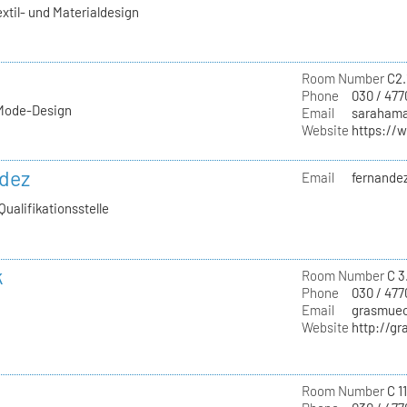
extil- und Materialdesign
Room Number
C2.
Phone
030 / 477
 Mode-Design
Email
sarahama
Website
https://
ndez
Email
fernandez
Qualifikationsstelle
k
Room Number
C 3
Phone
030 / 47
Email
grasmuec
Website
http://g
Room Number
C 1