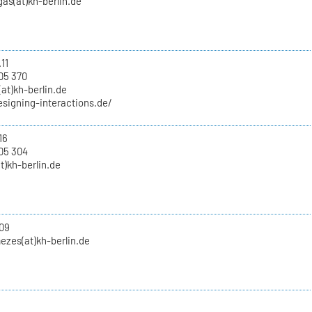
as(at)kh-berlin.de
11
05 370
at)kh-berlin.de
esigning-interactions.de/
16
05 304
at)kh-berlin.de
09
ezes(at)kh-berlin.de