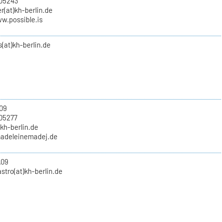
705243
(at)kh-berlin.de
w.possible.is
(at)kh-berlin.de
09
05277
kh-berlin.de
madeleinemadej.de
.09
tro(at)kh-berlin.de