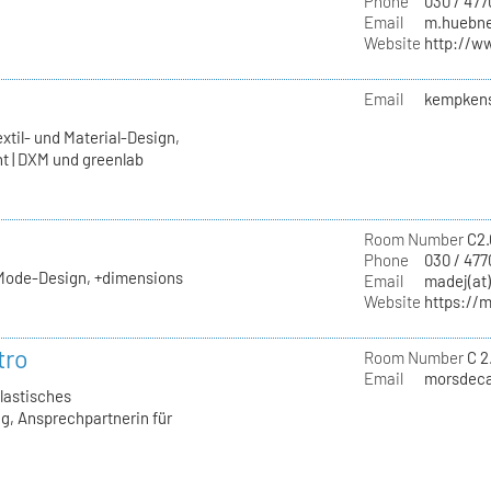
Phone
030 / 47
Email
m.huebner
Website
http://ww
Email
kempkens
xtil- und Material-Design,
t | DXM und greenlab
Room Number
C2.
Phone
030 / 477
 Mode-Design, +dimensions
Email
madej(at)
Website
https://
tro
Room Number
C 2
Email
morsdecas
Plastisches
g, Ansprechpartnerin für