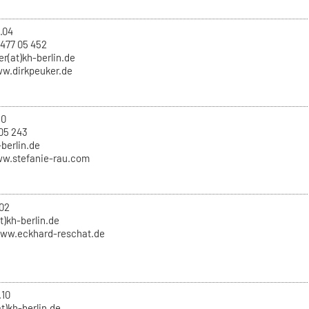
.04
 477 05 452
er(at)kh-berlin.de
ww.dirkpeuker.de
10
05 243
-berlin.de
ww.stefanie-rau.com
02
t)kh-berlin.de
www.eckhard-reschat.de
.10
t)kh-berlin.de