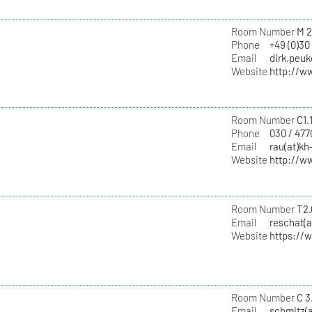
Room Number
M 2
Phone
+49 (0)30
Email
dirk.peuk
Website
http://w
Room Number
C1.
Phone
030 / 477
Email
rau(at)kh
Website
http://w
Room Number
T2.
Email
reschat(a
Website
https://
Room Number
C 3
Email
schmitz(a