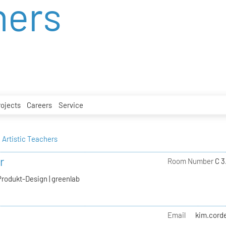
hers
rojects
Careers
Service
Artistic Teachers
r
Room Number
C 3
Produkt-Design | greenlab
Email
kim.corde