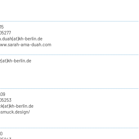
15
05277
.duah(at)kh-berlin.de
www.sarah-ama-duah.com
(at)kh-berlin.de
.09
705253
k(at)kh-berlin.de
rasmuck.design/
10