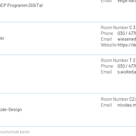
Email
vega-varg
 BCP Programm DiGiTal
Room Number
C 3.
Phone
030 / 477
fer
Email
wiesener(
Website
https://d
Room Number
T 2
Phone
030 / 477
Email
s.wolter(
Room Number
C2.
Email
nicolas.m
Mode-Design
hochschule berlin