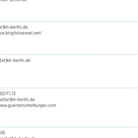
at)kh-berlin.de
w.birgitstoessel.net/
(at)kh-berlin.de
02/F1.13
er(at)kh-berlin.de
www.guenterunterburger.com
.05