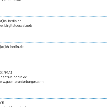
at)kh-berlin.de
w.birgitstoessel.net/
(at)kh-berlin.de
02/F1.13
er(at)kh-berlin.de
www.guenterunterburger.com
.05