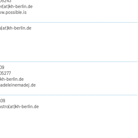
705243
(at)kh-berlin.de
w.possible.is
(at)kh-berlin.de
09
05277
kh-berlin.de
madeleinemadej.de
.09
tro(at)kh-berlin.de