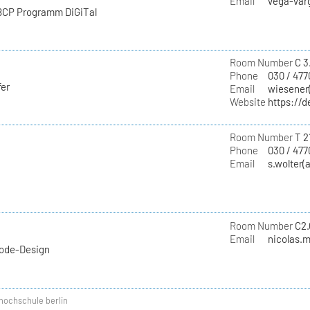
Email
vega-varg
 BCP Programm DiGiTal
Room Number
C 3.
Phone
030 / 477
fer
Email
wiesener(
Website
https://d
Room Number
T 2
Phone
030 / 477
Email
s.wolter(
Room Number
C2.
Email
nicolas.m
Mode-Design
hochschule berlin