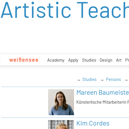
Artistic Teac
zum
Inhalt
Academy
Apply
Studies
Design
Art
P
Studies
Persons
Mareen Baumeiste
Künsterlische Mitarbeiterin 
Kim Cordes