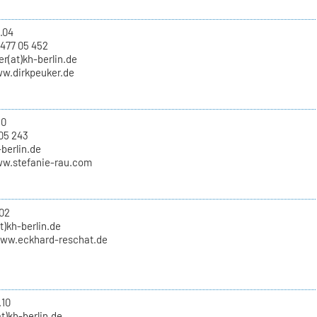
.04
 477 05 452
er(at)kh-berlin.de
ww.dirkpeuker.de
10
05 243
-berlin.de
ww.stefanie-rau.com
02
t)kh-berlin.de
www.eckhard-reschat.de
.10
t)kh-berlin.de