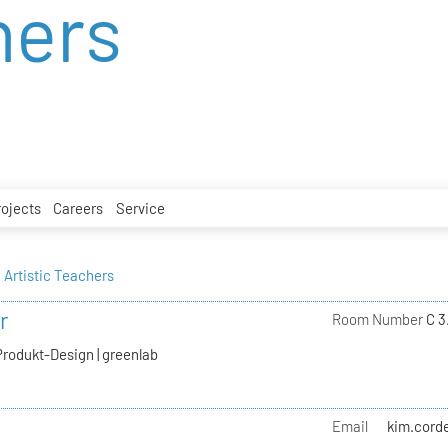
hers
rojects
Careers
Service
Artistic Teachers
r
Room Number
C 3
Produkt-Design | greenlab
Email
kim.corde