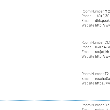
Room Number
M 2
Phone
+49 (0)30
Email
dirk.peuk
Website
http://w
Room Number
C1.
Phone
030 / 477
Email
rau(at)kh
Website
http://w
Room Number
T2.
Email
reschat(a
Website
https://
Room Number
C 3
Email
schmitz(a