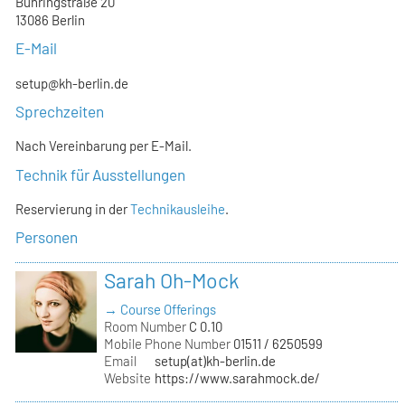
Bühringstraße 20
13086 Berlin
E-Mail
setup@kh-berlin.de
Sprechzeiten
Nach Vereinbarung per E-Mail.
Technik für Ausstellungen
Reservierung in der
Technikausleihe
.
Personen
Sarah Oh-Mock
→ Course Offerings
Room Number
C 0.10
Mobile Phone Number
01511 / 6250599
Email
setup(at)kh-berlin.de
Website
https://www.sarahmock.de/