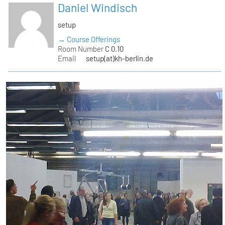
Daniel Windisch
setup
→ Course Offerings
Room Number
C 0.10
Email
setup(at)kh-berlin.de