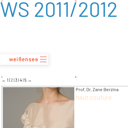
WS 2011/2012
zum
Inhalt
←
1
2
3
4
5
→
Prof. Dr. Zane Berzina
haut couture