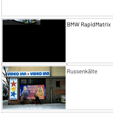
BMW RapidMatrix
Russenkälte