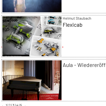
Helmut Staubach
Flexicab
Aula - Wiedereröf
←
1
2
3
4
5
→