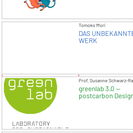
Tomoko Mori
DAS UNBEKANNT
WERK
Prof. Susanne Schwarz-R
greenlab 3.0 —
postcarbon Design
eine zukunftsfähi
Lausitz