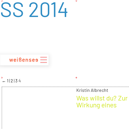
SS 2014
zum
Inhalt
←
1
2
3
4
Kristin Albrecht
Was willst du? Zur
Wirkung eines
Kunstwerks