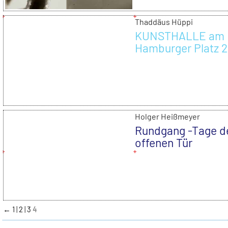
Thaddäus Hüppi
KUNSTHALLE am
Hamburger Platz 
Holger Heißmeyer
Rundgang -Tage d
offenen Tür
←
1
2
3
4